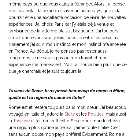
même pays ou que vous alliez à l’étranger. Alors, j’ai pensé
que cela valait la peine d’essayer un autre pays, que cela
pourrait être une excellente occasion de vivre de nouvelles
expériences. J’ai choisi Paris car j’y étais déjà venue et
l’ambiance de la ville me plaisait beaucoup. J’ai toujours
aimé Londres aussi, et j’étais indécise entre les deux, mais
finalement j’ai suivi mon instinct, et mon instinct m’a amenée
en France. Au début, je ne pensais pas rester aussi
longtemps, je ne savais pas où mon travail et mon
expérience me mèneraient. Mais j’ai trouvé bien plus que ce
que je cherchais et je suis toujours là.
Tu viens de Rome, tu as passé beaucoup de temps à Milan,
quelle est ta région de coeur en Italie?
Rome est et restera toujours dans mon cœur. J’ai beaucoup
voyagé en Italie et j’adore la
Sicile
et les
Pouilles
, mais aussi
la
Toscane
et le Trentin. Il est difficile pour moi de choisir
une région plus qu’une autre, car j’aime toute l’Italie. C’est
sans aucun doute mon pays préféré! Évidemment, Rome a