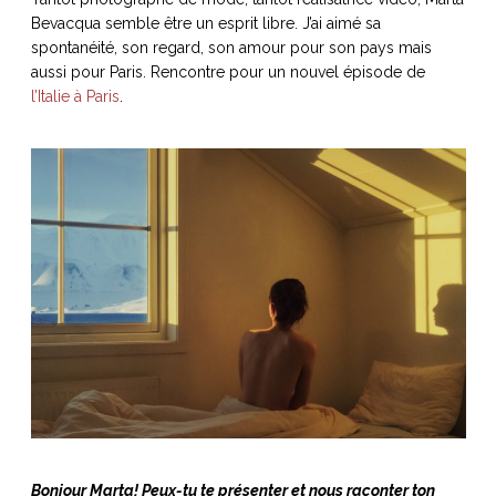
Bevacqua semble être un esprit libre. J’ai aimé sa
spontanéité, son regard, son amour pour son pays mais
aussi pour Paris. Rencontre pour un nouvel épisode de
l’Italie à Paris
.
NOS ARTICLES ART ET DESIGN
rasse
Burano, la palette
mne
de tous les
superlatifs
Bonjour Marta! Peux-tu te présenter et nous raconter ton