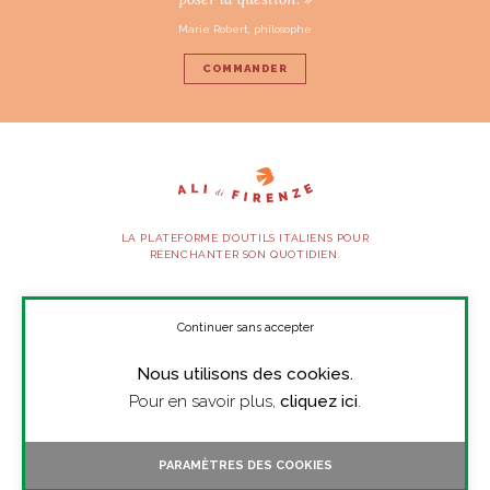
Marie Robert, philosophe
COMMANDER
LA PLATEFORME D’OUTILS ITALIENS POUR
RÉENCHANTER SON QUOTIDIEN.
SUIVEZ-NOUS
Continuer sans accepter
Nous utilisons des cookies.
À PROPOS
Pour en savoir plus,
cliquez ici
.
PRESSE
CONTACT
PARAMÈTRES DES COOKIES