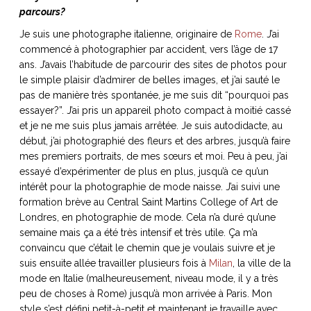
ART DE VIVRE ITALIEN
parcours?
on du
Notre palette
Je suis une photographe italienne, originaire de
Rome
. J’ai
marbré
Virtuosa Venezia
commencé à photographier par accident, vers l’âge de 17
ans. J’avais l’habitude de parcourir des sites de photos pour
le simple plaisir d’admirer de belles images, et j’ai sauté le
pas de manière très spontanée, je me suis dit “pourquoi pas
essayer?”. J’ai pris un appareil photo compact à moitié cassé
et je ne me suis plus jamais arrêtée. Je suis autodidacte, au
début, j’ai photographié des fleurs et des arbres, jusqu’à faire
mes premiers portraits, de mes sœurs et moi. Peu à peu, j’ai
essayé d’expérimenter de plus en plus, jusqu’à ce qu’un
intérêt pour la photographie de mode naisse. J’ai suivi une
formation brève au Central Saint Martins College of Art de
Londres, en photographie de mode. Cela n’a duré qu’une
semaine mais ça a été très intensif et très utile. Ça m’a
S ART ET DESIGN
convaincu que c’était le chemin que je voulais suivre et je
Florentine
suis ensuite allée travailler plusieurs fois à
Milan
, la ville de la
mode en Italie (malheureusement, niveau mode, il y a très
peu de choses à Rome) jusqu’à mon arrivée à Paris. Mon
style s’est défini petit-à-petit et maintenant je travaille avec