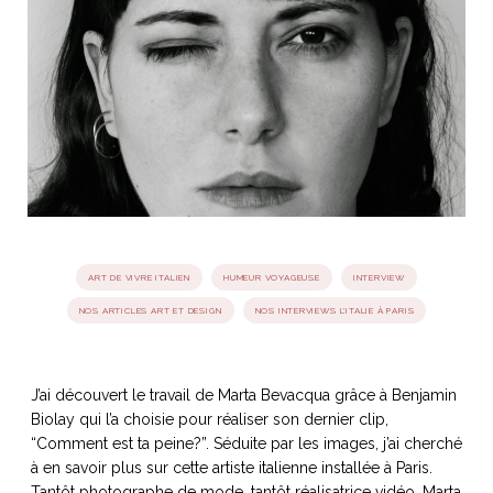
idéos
SANAT
AGE ITALIEN
LE DÉCOR ITALIEN
SUBLIME !
 DEMAIN
NCONTRER
LIRE
OYAGER
YSELF AND I
WEBSERIE
 ET FUGUEUSES
 journal
Dolce Follia
ian
joie de vivre
TALIEN
ARTISANAT ITALIEN
ignages
e bord
LIRE
IEW, Lucia
Les cuirs de
outils
ART DE VIVRE ITALIEN
HUMEUR VOYAGEUSE
INTERVIEW
Toscane
NOS ARTICLES ART ET DESIGN
NOS INTERVIEWS L'ITALIE À PARIS
J’ai découvert le travail de Marta Bevacqua grâce à Benjamin
Biolay qui l’a choisie pour réaliser son dernier clip,
“Comment est ta peine?”. Séduite par les images, j’ai cherché
à en savoir plus sur cette artiste italienne installée à Paris.
Tantôt photographe de mode, tantôt réalisatrice vidéo, Marta