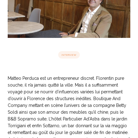
idéos
SANAT
AGE ITALIEN
LE DÉCOR ITALIEN
SUBLIME !
 DEMAIN
NCONTRER
LIRE
OYAGER
YSELF AND I
WEBSERIE
INTERVIEW
 ET FUGUEUSES
 journal
Dolce Follia
ian
joie de vivre
TALIEN
ARTISANAT ITALIEN
ignages
e bord
LIRE
IEW, Lucia
Les cuirs de
Matteo Perduca est un entrepreneur discret. Florentin pure
outils
Toscane
souche, il n’a jamais quitté la ville. Mais il a suffisamment
voyagé pour se nourrir d’influences variées lui permettant
d’ouvrir à Florence des structures inédites. Boutique And
Company mettant en scène l’univers de sa compagne Betty
Soldi ainsi que son amour des meubles qu’il chine, puis le
B&B Soprarno suite, L’hôtel Particulier Ad’Astra dans le jardin
Torrigiani et enfin Sottarno, un bar donnant sur la via maggio
et remettant au goût du jour le gouter salé de fin de matinée.