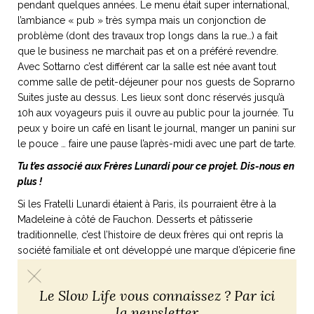
pendant quelques années. Le menu était super international,
l’ambiance « pub » très sympa mais un conjonction de
problème (dont des travaux trop longs dans la rue…) a fait
que le business ne marchait pas et on a préféré revendre.
Avec Sottarno c’est différent car la salle est née avant tout
comme salle de petit-déjeuner pour nos guests de Soprarno
Suites juste au dessus. Les lieux sont donc réservés jusqu’à
10h aux voyageurs puis il ouvre au public pour la journée. Tu
peux y boire un café en lisant le journal, manger un panini sur
le pouce … faire une pause l’après-midi avec une part de tarte.
Tu t’es associé aux Frères Lunardi pour ce projet. Dis-nous en
plus !
Si les Fratelli Lunardi étaient à Paris, ils pourraient être à la
Madeleine à côté de Fauchon. Desserts et pâtisserie
traditionnelle, c’est l’histoire de deux frères qui ont repris la
société familiale et ont développé une marque d’épicerie fine
de très bon goût. Pour moi, cette association était très
importante car le bar Sottarno donne sur la rue, et reflète de
Le Slow Life vous connaissez ? Par ici
manière immédiate la qualité de ce que l’on fait plus haut
la newsletter
dans le palazzo avec Soprarno Suite. Il s’agissait donc de