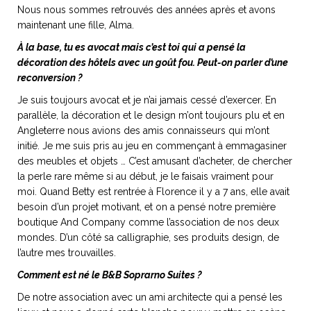
ART DE VIVRE ITALIEN
Nous nous sommes retrouvés des années après et avons
maintenant une fille, Alma.
on du
Notre palette
marbré
Virtuosa Venezia
À la base, tu es avocat mais c’est toi qui a pensé la
décoration des hôtels avec un goût fou. Peut-on parler d’une
reconversion ?
Je suis toujours avocat et je n’ai jamais cessé d’exercer. En
parallèle, la décoration et le design m’ont toujours plu et en
Angleterre nous avions des amis connaisseurs qui m’ont
initié. Je me suis pris au jeu en commençant à emmagasiner
des meubles et objets … C’est amusant d’acheter, de chercher
la perle rare même si au début, je le faisais vraiment pour
moi. Quand Betty est rentrée à Florence il y a 7 ans, elle avait
besoin d’un projet motivant, et on a pensé notre première
boutique And Company comme l’association de nos deux
mondes. D’un côté sa calligraphie, ses produits design, de
S ART ET DESIGN
l’autre mes trouvailles.
Florentine
Comment est né le B&B Soprarno Suites ?
De notre association avec un ami architecte qui a pensé les