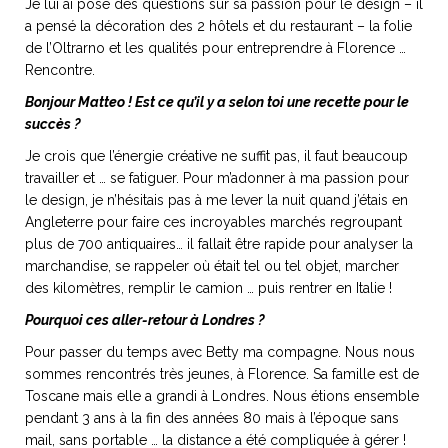
Je lui ai posé des questions sur sa passion pour le design – il
a pensé la décoration des 2 hôtels et du restaurant – la folie
de l’Oltrarno et les qualités pour entreprendre à Florence …
Rencontre.
Bonjour Matteo ! Est ce qu’il y a selon toi une recette pour le
NOS ARTICLES ART ET DESIGN
succès ?
rasse
Burano, la palette
mne
de tous les
Je crois que l’énergie créative ne suffit pas, il faut beaucoup
superlatifs
travailler et … se fatiguer. Pour m’adonner à ma passion pour
le design, je n’hésitais pas à me lever la nuit quand j’étais en
Angleterre pour faire ces incroyables marchés regroupant
plus de 700 antiquaires… il fallait être rapide pour analyser la
marchandise, se rappeler où était tel ou tel objet, marcher
des kilomètres, remplir le camion … puis rentrer en Italie !
Pourquoi ces aller-retour à Londres ?
Pour passer du temps avec Betty ma compagne. Nous nous
sommes rencontrés très jeunes, à Florence. Sa famille est de
Toscane mais elle a grandi à Londres. Nous étions ensemble
pendant 3 ans à la fin des années 80 mais à l’époque sans
mail, sans portable … la distance a été compliquée à gérer !