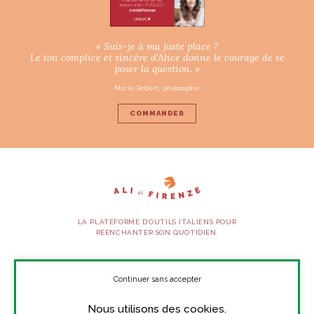
« Suis-je à ma juste place ?
Le ton complice et sincère d’Alice donne le courage de se
poser la question. »
Marie Robert, philosophe
COMMANDER
LA PLATEFORME D’OUTILS ITALIENS POUR
RÉENCHANTER SON QUOTIDIEN.
SUIVEZ-NOUS
Continuer sans accepter
Nous utilisons des cookies.