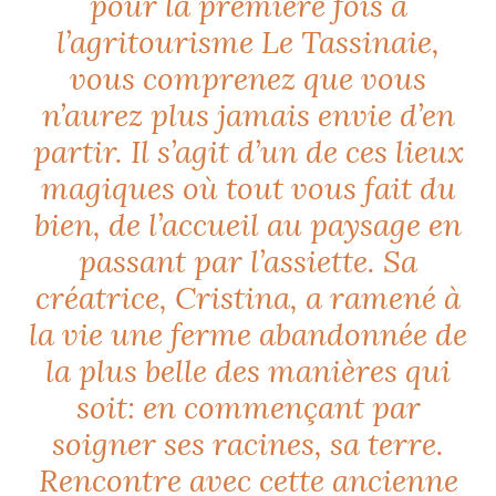
pour la première fois à
l’agritourisme Le Tassinaie,
vous comprenez que vous
n’aurez plus jamais envie d’en
NOS ARTICLES ART ET DESIGN
partir. Il s’agit d’un de ces lieux
rasse
Burano, la palette
mne
de tous les
magiques où tout vous fait du
superlatifs
bien, de l’accueil au paysage en
passant par l’assiette. Sa
créatrice, Cristina, a ramené à
la vie une ferme abandonnée de
la plus belle des manières qui
soit: en commençant par
soigner ses racines, sa terre.
Rencontre avec cette ancienne