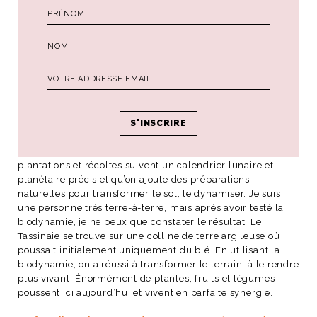
Pouvez-vous nous expliquer ce qu’est la biodynamie?
La biodynamie tire ses grands principes de l’agriculture
biologique. J’ai d’ailleurs obtenu la certification bio avant
d’obtenir celle pour la biodynamie. A ces grands principes,
il faut ajouter un caractère non scientifique, parfois
considéré comme un peu ésotérique, c’est-à-dire que les
plantations et récoltes suivent un calendrier lunaire et
planétaire précis et qu’on ajoute des préparations
naturelles pour transformer le sol, le dynamiser. Je suis
une personne très terre-à-terre, mais après avoir testé la
biodynamie, je ne peux que constater le résultat. Le
Tassinaie se trouve sur une colline de terre argileuse où
poussait initialement uniquement du blé. En utilisant la
biodynamie, on a réussi à transformer le terrain, à le rendre
plus vivant. Énormément de plantes, fruits et légumes
poussent ici aujourd’hui et vivent en parfaite synergie.