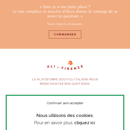
« Suis-je à ma juste place ?
Le ton complice et sincère d’Alice donne le courage de se
poser la question. »
Marie Robert, philosophe
COMMANDER
LA PLATEFORME D’OUTILS ITALIENS POUR
RÉENCHANTER SON QUOTIDIEN.
SUIVEZ-NOUS
Continuer sans accepter
Nous utilisons des cookies.
À PROPOS
Pour en savoir plus,
cliquez ici
.
PRESSE