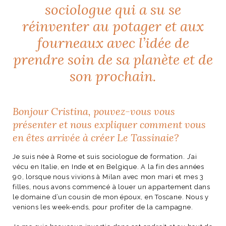
sociologue qui a su se
ART DE VIVRE ITALIEN
on du
Notre palette
réinventer au potager et aux
marbré
Virtuosa Venezia
fourneaux avec l’idée de
prendre soin de sa planète et de
son prochain.
Bonjour Cristina, pouvez-vous vous
présenter et nous expliquer comment vous
en êtes arrivée à créer Le Tassinaie?
Je suis née à Rome et suis sociologue de formation. J’ai
vécu en Italie, en Inde et en Belgique. A la fin des années
S ART ET DESIGN
90, lorsque nous vivions à Milan avec mon mari et mes 3
filles, nous avons commencé à louer un appartement dans
Florentine
le domaine d’un cousin de mon époux, en Toscane. Nous y
venions les week-ends, pour profiter de la campagne.