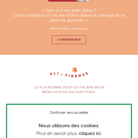
« Suis-je à ma juste place ?
Le ton complice et sincère d’Alice donne le courage de se
poser la question. »
Marie Robert, philosophe
COMMANDER
LA PLATEFORME D’OUTILS ITALIENS POUR
RÉENCHANTER SON QUOTIDIEN.
SUIVEZ-NOUS
Continuer sans accepter
Nous utilisons des cookies.
À PROPOS
Pour en savoir plus,
cliquez ici
.