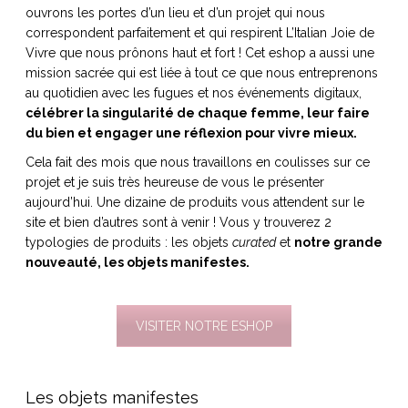
ouvrons les portes d’un lieu et d’un projet qui nous
correspondent parfaitement et qui respirent L’Italian Joie de
Vivre que nous prônons haut et fort ! Cet eshop a aussi une
mission sacrée qui est liée à tout ce que nous entreprenons
au quotidien avec les fugues et nos événements digitaux,
NOS ARTICLES ART ET DESIGN
célébrer la singularité de chaque femme, leur faire
rasse
Burano, la palette
du bien et engager une réflexion pour vivre mieux.
mne
de tous les
superlatifs
Cela fait des mois que nous travaillons en coulisses sur ce
projet et je suis très heureuse de vous le présenter
aujourd’hui. Une dizaine de produits vous attendent sur le
site et bien d’autres sont à venir ! Vous y trouverez 2
typologies de produits : les objets
curated
et
notre grande
nouveauté, les objets manifestes.
VISITER NOTRE ESHOP
Les objets manifestes