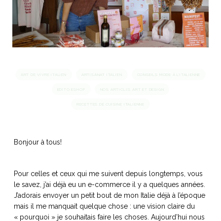
idéos
SANAT
AGE ITALIEN
LE DÉCOR ITALIEN
SUBLIME !
 DEMAIN
NCONTRER
LIRE
OYAGER
ART DE VIVRE ITALIEN
ARTISANAT ITALIEN
CONSEILS MODE À L'ITALIENNE
YSELF AND I
WEBSERIE
EDITO ESHOP
NOS ARTICLES ART ET DESIGN
 ET FUGUEUSES
 journal
Dolce Follia
ian
joie de vivre
RECETTES DE CUISINE ITALIENNE
TALIEN
ARTISANAT ITALIEN
ignages
e bord
LIRE
IEW, Lucia
Les cuirs de
outils
Toscane
Bonjour à tous!
Pour celles et ceux qui me suivent depuis longtemps, vous
le savez, j’ai déjà eu un e-commerce il y a quelques années.
J’adorais envoyer un petit bout de mon Italie déjà à l’époque
mais il me manquait quelque chose : une vision claire du
« pourquoi » je souhaitais faire les choses. Aujourd’hui nous