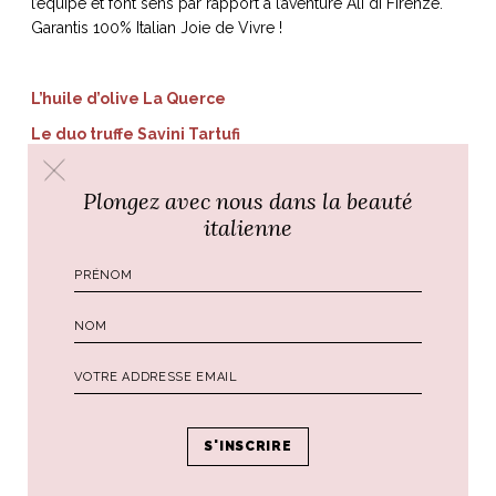
l’équipe et font sens par rapport à l’aventure Ali di Firenze.
Garantis 100% Italian Joie de Vivre !
L’huile d’olive La Querce
Le duo truffe Savini Tartufi
Plongez avec nous dans la beauté
Made in Europe
italienne
Chaque objet que vous trouverez sur notre eshop a été
réalisé avec amour et savoir-faire par des artisans
européens. Nous privilégions dès que possible des
productions en Italie et particulièrement en Toscane. Nous
aimons nous sentir proches de nos producteurs et artisans,
comprendre leur histoire, connaître leurs produits. Lorsque
nous nous engageons avec un partenaire européen (comme
c’est le cas pour notre tee-shirt « Femmes Fortes » produit
au Portugal dans un coton biologique certifié OKEO TEX),
c’est le fruit d’une réflexion pour vous proposer la meilleure