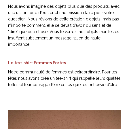
ART DE VIVRE ITALIEN
Nous avons imaginé des objets plus que des produits, avec
on du
Notre palette
une raison forte d’exister et une mission claire pour votre
marbré
Virtuosa Venezia
quotidien. Nous rêvions de cette création d’objets, mais pas
n’importe comment, elle se devait d’avoir du sens et de
“dire” quelque chose. Vous le verrez, nos objets manifestes
insufflent subtilement un message italien de haute
importance.
Le tee-shirt Femmes Fortes
Notre communauté de femmes est extraordinaire. Pour les
fêter, nous avons créé un tee-shirt qui rappelle leurs qualités
folles et leur courage d’être celles qu’elles ont envie d’être.
S ART ET DESIGN
Florentine