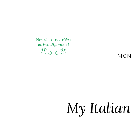
Newsletters drôles
et intelligentes !
MON 
My Italian