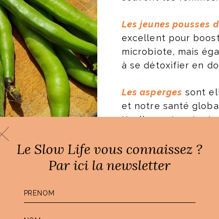
Les jeunes pousses d
excellent pour boost
microbiote, mais éga
à se détoxifier en d
Les asperges
sont el
et notre santé global
K, elles ont surtout 
drainage et l’élimina
Le Slow Life vous connaissez ?
Les radis roses
sont 
Par ici la newsletter
nutriments, et nota
indispensables pour
nos ongles.