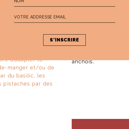
Les pistaches
apporte
Lignac !) mais surto
gras, de magnésium 
La sauce gremolata
,
de relief à ce bol dé
 pour vous préparer
totalement végétal, 
bre d’adapter la
anchois.
rde-manger et/ou de
r du basilic, les
s pistaches par des