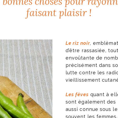
e bonnes choses pour rayonne
faisant plaisir !
Le riz noir
,
emblémati
d’être rassasiée, tou
envoûtante de nombr
précisément dans son
lutte contre les rad
vieillissement cutané
Les fèves
quant à ell
sont également des 
aussi connue sous le
souvent les femmes