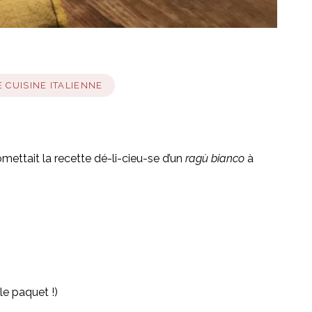
 CUISINE ITALIENNE
ettait la recette dé-li-cieu-se d’un
ragù bianco
à
le paquet !)