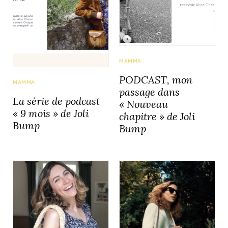
idéos
SANAT
AGE ITALIEN
LE DÉCOR ITALIEN
SUBLIME !
 DEMAIN
MAMMA
NCONTRER
LIRE
OYAGER
PODCAST, mon
MAMMA
YSELF AND I
WEBSERIE
passage dans
 ET FUGUEUSES
 journal
Dolce Follia
La série de podcast
« Nouveau
ian
joie de vivre
TALIEN
ARTISANAT ITALIEN
ignages
e bord
« 9 mois » de Joli
chapitre » de Joli
LIRE
IEW, Lucia
Les cuirs de
Bump
Bump
outils
Toscane