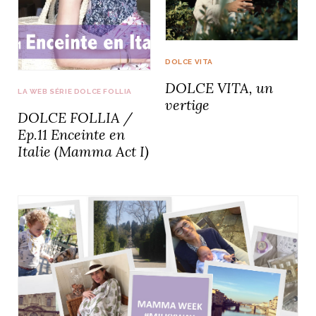
DOLCE VITA
NOS ARTICLES ART ET DESIGN
DOLCE VITA, un
rasse
Burano, la palette
LA WEB SÉRIE DOLCE FOLLIA
vertige
mne
de tous les
DOLCE FOLLIA /
superlatifs
Ep.11 Enceinte en
Italie (Mamma Act I)