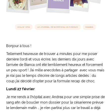
idéos
SANAT
AGE ITALIEN
LE DÉCOR ITALIEN
SUBLIME !
DOLCE VITA
LE JOURNAL DE BORD D'ALI DI FIRENZE
MAMMA
 DEMAIN
NCONTRER
LIRE
OYAGER
YSELF AND I
WEBSERIE
Bonjour à tous !
 ET FUGUEUSES
 journal
Dolce Follia
ian
joie de vivre
TALIEN
ARTISANAT ITALIEN
Tellement heureuse de trouver 4 minutes pour me poser
ignages
e bord
LIRE
derrière l’ordi et vous écrire, les derniers dix jours avec
IEW, Lucia
Les cuirs de
outils
l’arrivée de Bianca ont été terriblement heureux et forcement
Toscane
un peu sport ! J’ai mille anecdotes à partager avec vous mais
je n’ai pas le temps d’écrire de longs articles dédiés : du
coup j’ai décidé d’opter pour la formule recap de choc.
Lundi 27 février
Je me rends à l’hôpital avec Andrea pour une simple prise de
sang afin de boucler mon dossier pour la césarienne prévue
le lendemain matin … je n’en partirai plus car le travail a déjà