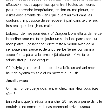
ART DE VIVRE ITALIEN
alla 224? »
, les 12 apprenties qui entrent toutes les heures
on du
Notre palette
pour me prendre température, tension ou me piquer, les
marbré
Virtuosa Venezia
visites avec enfants de 4 ans qui jouent au foot dans les
couloirs … impossible de se reposer à part dans le créneau
très pratique de 1-5h du matin.
L’objectif de mes journées ? 1/ Draguer Donatella la dame de
la cantine pour me faire ajouter un sachet de parmesan sur
mon plateau (césarienne : diète triste à mourir avec de la
semoule sans sauce et de la purée. Le 3ème jour on m’a
apporté des pâtes à la tomate, j’ai pleuré). 2/ Me faire
administrer plus de drogue.
Côté style, je reprends du poil de la bête en enfilant mon
haut de pyjama en soie et en mettant du blush.
Jeudi 2 mars
S ART ET DESIGN
On m’annonce que je dois rentrer chez moi. Heu, vous êtes
Florentine
sûrs ?
En sachant que j’ai réussi à marcher 25 mètres à peine dans le
couloir, je ne comprends pas comment arriver jusqu’à la