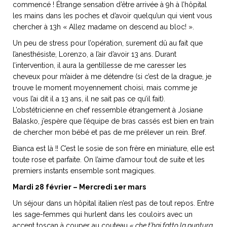
commencé ! Étrange sensation d’être arrivée à 9h à l’hôpital
les mains dans les poches et d’avoir quelqu’un qui vient vous
chercher à 13h « Allez madame on descend au bloc! ».
Un peu de stress pour l’opération, surement dû au fait que
NOS ARTICLES ART ET DESIGN
l’anesthésiste, Lorenzo, a l’air d’avoir 13 ans. Durant
rasse
Burano, la palette
l’intervention, il aura la gentillesse de me caresser les
cheveux pour m’aider à me détendre (si c’est de la drague, je
mne
de tous les
trouve le moment moyennement choisi, mais comme je
superlatifs
vous l’ai dit il a 13 ans, il ne sait pas ce qu’il fait).
L’obstétricienne en chef ressemble étrangement à Josiane
Balasko, j’espère que l’équipe de bras cassés est bien en train
de chercher mon bébé et pas de me prélever un rein. Bref.
Bianca est là !! C’est le sosie de son frère en miniature, elle est
toute rose et parfaite. On l’aime d’amour tout de suite et les
premiers instants ensemble sont magiques.
Mardi 28 février – Mercredi 1er mars
Un séjour dans un hôpital italien n’est pas de tout repos. Entre
les sage-femmes qui hurlent dans les couloirs avec un
accent toscan à couper au couteau
« che t’hai fatto la puntura