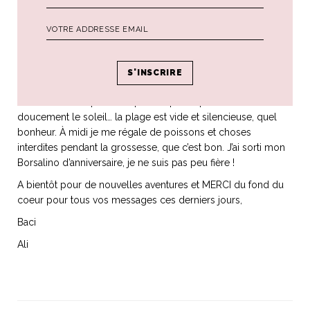
ne font pas de taille au dessus. Je suis un cachalot).
Samedi 11 mars
Nous partons déjeuner à Forte dei Marmi, c’est la première
virée à la mer pour Bianca ! Leone fait des châteaux de sable
(enfin il en balance surtout partout y compris dans le vin
blanc du voisin) pendant que nos peaux prennent
doucement le soleil… la plage est vide et silencieuse, quel
bonheur. À midi je me régale de poissons et choses
interdites pendant la grossesse, que c’est bon. J’ai sorti mon
Borsalino d’anniversaire, je ne suis pas peu fière !
A bientôt pour de nouvelles aventures et MERCI du fond du
coeur pour tous vos messages ces derniers jours,
Baci
Ali