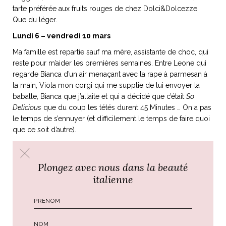
tarte préférée aux fruits rouges de chez Dolci&Dolcezze.
Que du léger.
Lundi 6 – vendredi 10 mars
Ma famille est repartie sauf ma mère, assistante de choc, qui
reste pour m’aider les premières semaines. Entre Leone qui
regarde Bianca d’un air menaçant avec la rape à parmesan à
la main, Viola mon corgi qui me supplie de lui envoyer la
baballe, Bianca que j’allaite et qui a décidé que c’était
So
Delicious
que du coup les tétés durent 45 Minutes … On a pas
le temps de s’ennuyer (et difficilement le temps de faire quoi
que ce soit d’autre).
On notera quand même en
highlight
de ma semaine ma
sortie au café (joie d’un vrai espresso pris au soleil), la
Plongez avec nous dans la beauté
récupération de toutes mes fonctions motrices (je conduis,
italienne
yeah!), et les 6 Minutes trouvées mercredi pour répondre à
un email urgent de chez Gallimard. Ah bien sûr, il y aura aussi
ce moment douloureux où j’ai voulu aller m’acheter un
pantalon à « ma taille », j’avais choisi une taille 40 pensant
flotter dedans, je tairais le numéro final acheté (un indice : il