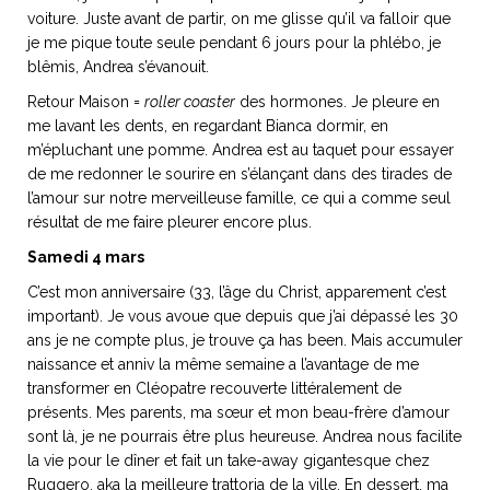
voiture. Juste avant de partir, on me glisse qu’il va falloir que
je me pique toute seule pendant 6 jours pour la phlébo, je
blêmis, Andrea s’évanouit.
Retour Maison =
roller coaster
des hormones. Je pleure en
me lavant les dents, en regardant Bianca dormir, en
m’épluchant une pomme. Andrea est au taquet pour essayer
de me redonner le sourire en s’élançant dans des tirades de
l’amour sur notre merveilleuse famille, ce qui a comme seul
résultat de me faire pleurer encore plus.
Samedi 4 mars
C’est mon anniversaire (33, l’âge du Christ, apparement c’est
important). Je vous avoue que depuis que j’ai dépassé les 30
ans je ne compte plus, je trouve ça has been. Mais accumuler
naissance et anniv la même semaine a l’avantage de me
transformer en Cléopatre recouverte littéralement de
présents. Mes parents, ma sœur et mon beau-frère d’amour
sont là, je ne pourrais être plus heureuse. Andrea nous facilite
la vie pour le dîner et fait un take-away gigantesque chez
Ruggero, aka la meilleure trattoria de la ville. En dessert, ma