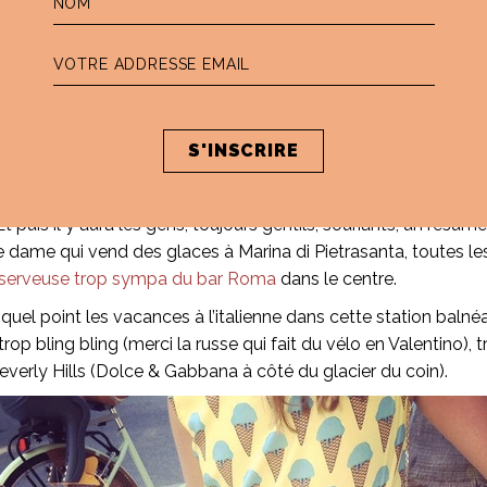
 a alimenté pendant un mois. Que des plats simples, des ingré
Et puis il y aura les gens, toujours gentils, souriants, un résum
ntille dame qui vend des glaces à Marina di Pietrasanta, tout
 serveuse trop sympa du bar Roma
dans le centre.
uel point les vacances à l’italienne dans cette station baln
 trop bling bling (merci la russe qui fait du vélo en Valentino)
everly Hills (Dolce & Gabbana à côté du glacier du coin).