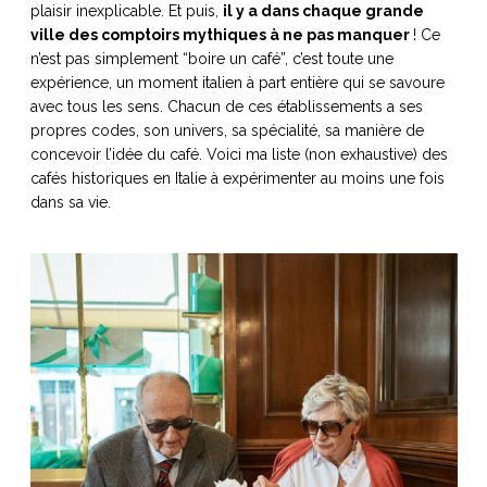
plaisir inexplicable. Et puis,
il y a dans chaque grande
ART DE VIVRE ITALIEN
ville des comptoirs mythiques à ne pas manquer
! Ce
on du
Notre palette
n’est pas simplement “boire un café”, c’est toute une
marbré
Virtuosa Venezia
expérience, un moment italien à part entière qui se savoure
avec tous les sens. Chacun de ces établissements a ses
propres codes, son univers, sa spécialité, sa manière de
concevoir l’idée du café. Voici ma liste (non exhaustive) des
cafés historiques en Italie à expérimenter au moins une fois
dans sa vie.
S ART ET DESIGN
Florentine