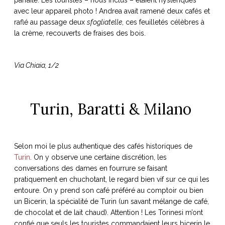
parfaite. Les touristes – nous inclus – étaient hystériques
avec leur appareil photo ! Andrea avait ramené deux cafés et
raflé au passage deux
sfogliatelle
, ces feuilletés célèbres à
la crème, recouverts de fraises des bois.
Via Chiaia, 1/2
Turin, Baratti & Milano
Selon moi le plus authentique des cafés historiques de
Turin
. On y observe une certaine discrétion, les
conversations des dames en fourrure se faisant
pratiquement en chuchotant, le regard bien vif sur ce qui les
entoure. On y prend son café préféré au comptoir ou bien
un Bicerin, la spécialité de Turin (un savant mélange de café,
de chocolat et de lait chaud). Attention ! Les Torinesi m’ont
confié que seuls les touristes commandaient leurs bicerin le