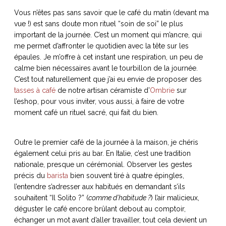
Vous n’êtes pas sans savoir que le café du matin (devant ma
vue !) est sans doute mon rituel “soin de soi” le plus
important de la journée. C’est un moment qui m’ancre, qui
me permet d’affronter le quotidien avec la tête sur les
NOS ARTICLES ART ET DESIGN
épaules. Je m’offre à cet instant une respiration, un peu de
rasse
Burano, la palette
calme bien nécessaires avant le tourbillon de la journée.
mne
de tous les
C’est tout naturellement que j’ai eu envie de proposer des
superlatifs
tasses à café
de notre artisan céramiste d’
Ombrie
sur
l’eshop, pour vous inviter, vous aussi, à faire de votre
moment café un rituel sacré, qui fait du bien.
Outre le premier café de la journée à la maison, je chéris
également celui pris au bar. En Italie, c’est une tradition
nationale, presque un cérémonial. Observer les gestes
précis du
barista
bien souvent tiré à quatre épingles,
l’entendre s’adresser aux habitués en demandant s’ils
souhaitent “Il Solito ?” (
comme d’habitude ?
) l’air malicieux,
déguster le café encore brûlant debout au comptoir,
échanger un mot avant d’aller travailler, tout cela devient un