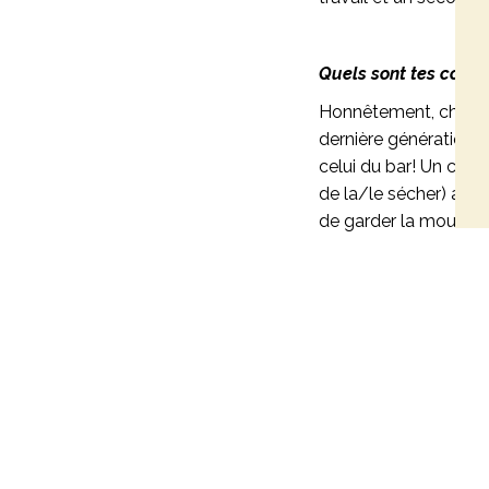
Quels sont tes conse
Honnêtement, chacun 
dernière génération, 
celui du bar! Un cons
de la/le sécher) avan
de garder la mousse q