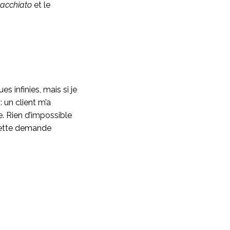
acchiato
et le
s infinies, mais si je
: un client m’a
. Rien d’impossible
e cette demande