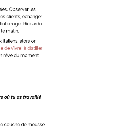
rées. Observer les
res clients, échanger
 d’interroger Riccardo
le matin.
italiens, alors on
ie de Vivre! à distiller
 on rêve du moment
s où tu as travaillé
ite couche de mousse