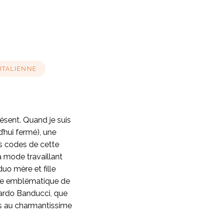
 ITALIENNE
ésent. Quand je suis
d’hui fermé), une
es codes de cette
la mode travaillant
uo mère et fille
gure emblématique de
ccardo Banducci, que
uis au charmantissime