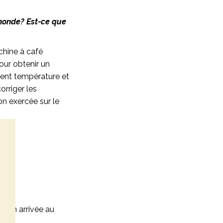
u monde? Est-ce que
chine à café
our obtenir un
ment température et
orriger les
on exercée sur le
 mon arrivée au