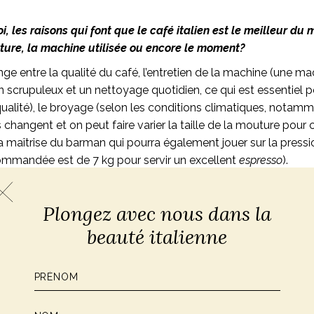
oi, les raisons qui font que le café italien est le meilleur d
exture, la machine utilisée ou encore le moment?
ge entre la qualité du café, l’entretien de la machine (une ma
scrupuleux et un nettoyage quotidien, ce qui est essentiel p
qualité), le broyage (selon les conditions climatiques, notam
 changent et on peut faire varier la taille de la mouture pour c
la maîtrise du barman qui pourra également jouer sur la pressi
commandée est de 7 kg pour servir un excellent
espresso
).
Plongez avec nous dans la
’entretien de la machine, le broyage et la maîtrise du barman
beauté italienne
 préférée de boire le café? A quelle heure le bois-tu?
réfère boire un petit café
ristretto
avec du sucre, le matin dès
en milieu de matinée.