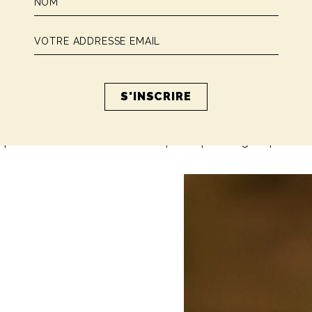
ils pour déguster un café parfait à la maison?
fait au mieux avec ce qu’il a,
mais je dirais qu’avec une mac
vous pouvez déguster un café qui se rapproche de la saveur e
eil que je vous donne est de chauffer la tasse ou le verre avec
t de servir le café, ce qui permettra de ne pas le refroidir au
ui se forme sur le dessus de l’
espresso
plus longtemps.