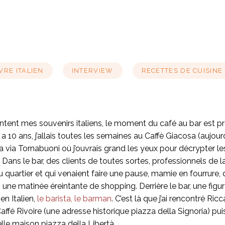
VRE ITALIEN
INTERVIEW
RECETTES DE CUISINE
ntent mes souvenirs italiens, le moment du café au bar est pr
y a 10 ans, j’allais toutes les semaines au Caffè Giacosa (aujour
 la via Tornabuoni où j’ouvrais grand les yeux pour décrypter l
. Dans le bar, des clients de toutes sortes, professionnels de 
 quartier et qui venaient faire une pause, mamie en fourrure, d
 une matinée éreintante de shopping. Derrière le bar, une fi
n Italien,
le barista, le barman
. C’est là que j’ai rencontré Ri
u Caffé Rivoire (une adresse historique piazza della Signoria) p
elle maison piazza della Libertà.