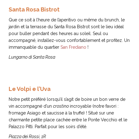
Santa Rosa Bistrot
Que ce soit à l’heure de l’aperitivo ou même du brunch, le
jardin et la terrasse du Santa Rosa Bistrot sont le lieu idéal
NOS ARTICLES ART ET DESIGN
pour buller pendant des heures au soleil. Seul ou
rasse
Burano, la palette
accompagné, installez-vous confortablement et profitez. Un
mne
de tous les
immanquable du quartier
San Frediano
!
superlatifs
Lungarno di Santa Rosa
Le Volpi e l’Uva
Notre petit préféré lorsqu’il s’agit de boire un bon verre de
vin accompagné d’un
crostino
incroyable (notre favori :
fromage Asiago et saucisse à la truffe) ! Situé sur une
charmante petite place cachée entre le Ponte Vecchio et le
Palazzo Pitti. Parfait pour les soirs d’été.
Piazza dei Rossi, 1R