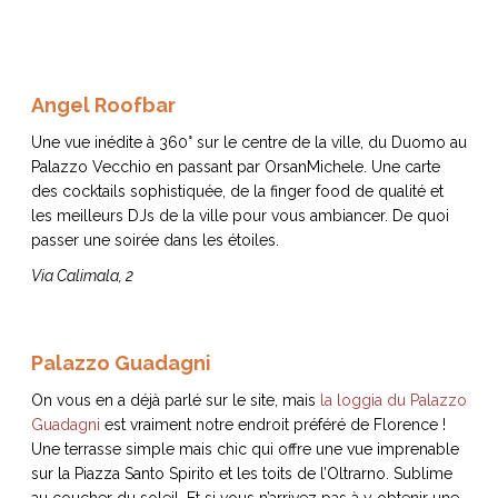
ART DE VIVRE ITALIEN
on du
Notre palette
marbré
Virtuosa Venezia
Angel Roofbar
Une vue inédite à 360° sur le centre de la ville, du Duomo au
Palazzo Vecchio en passant par OrsanMichele. Une carte
des cocktails sophistiquée, de la finger food de qualité et
les meilleurs DJs de la ville pour vous ambiancer. De quoi
passer une soirée dans les étoiles.
Via Calimala, 2
Palazzo Guadagni
S ART ET DESIGN
On vous en a déjà parlé sur le site, mais
la loggia du Palazzo
Florentine
Guadagni
est vraiment notre endroit préféré de Florence !
Une terrasse simple mais chic qui offre une vue imprenable
sur la Piazza Santo Spirito et les toits de l’Oltrarno. Sublime