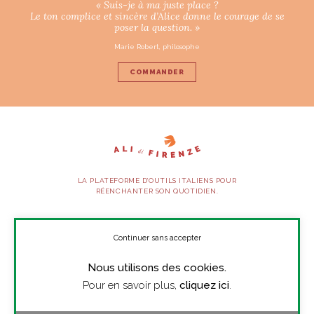
« Suis-je à ma juste place ?
Le ton complice et sincère d’Alice donne le courage de se
poser la question. »
Marie Robert, philosophe
COMMANDER
LA PLATEFORME D’OUTILS ITALIENS POUR
RÉENCHANTER SON QUOTIDIEN.
SUIVEZ-NOUS
Continuer sans accepter
Nous utilisons des cookies.
À PROPOS
Pour en savoir plus,
cliquez ici
.
PRESSE