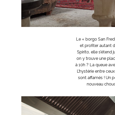
Le « borgo San Fredia
et profiter autant 
Spirito, elle s’étend
on y trouve une place
à 10h ? La queue avec
L’hystérie entre ceu
sont affamés ! Un pe
nouveau chouch