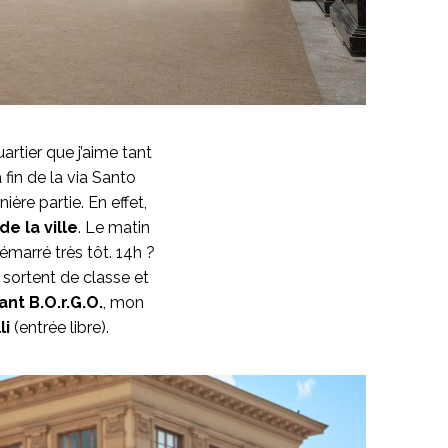
artier que j’aime tant
 fin de la via Santo
ière partie. En effet,
de la ville
. Le matin
émarré très tôt. 14h ?
 sortent de classe et
ant B.O.r.G.O.
, mon
li
(entrée libre).