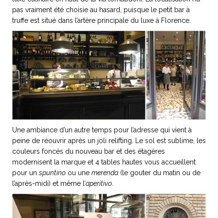
pas vraiment été choisie au hasard, puisque le petit bar à
truffe est situé dans l’artère principale du luxe à Florence.
NOS ARTICLES ART ET DESIGN
rasse
Burano, la palette
mne
de tous les
superlatifs
Une ambiance d’un autre temps pour l’adresse qui vient à
peine de réouvrir après un joli relifting. Le sol est sublime, les
couleurs foncés du nouveau bar et des étagères
modernisent la marque et 4 tables hautes vous accueillent
pour un
spuntino
ou une
merenda
(le gouter du matin ou de
l’après-midi) et même l’
aperitivo
.