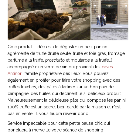
ART DE VIVRE ITALIEN
on du
Notre palette
marbré
Virtuosa Venezia
Coté produit, l’idée est de déguster un petit panino
agrémenté de truffe (truffe seule, truffe et foie gras, fromage
parfumé à la truffe,
prosciutto
et moutarde à la truffe…)
accompagné d’un verre de vin qui provient des
caves
Antinori
, famille propriétaire des lieux. Vous pouvez
également en profiter pour faire votre shopping avec des
truffes fraiches, des pâtes à tartiner sur un bon pain de
campagne, des huiles qui déclinent le si délicieux produit.
Malheureusement la délicieuse pâte qui compose les panini
S ART ET DESIGN
100% truffe est un secret bien gardé par la maison et n’est
Florentine
pas en vente ! Il vous faudra revenir donc…
Service impeccable pour cette petite pause chic qui
ponctuera à merveille votre séance de shopping !