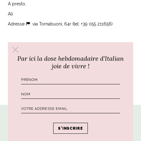
A presto,
Ali
Adresse
: via Tornabuoni, 64r (tel: +39 055 211656)
Par ici la dose hebdomadaire d'Italian
joie de vivre !
Par
Ali
PRÉCÉDENT
SUIVANT
Poursuivre le voyage...