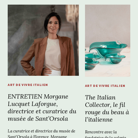
ART DE VIVRE ITALIEN
ART DE VIVRE ITALIEN
ENTRETIEN Morgane
The Italian
Lucquet Laforgue,
Collector, le fil
directrice et curatrice du
rouge du beau à
musée de Sant’Orsola
l’italienne
La curatrice et directrice du musée de
Rencontre avec la
Sant'Orsola à Florence, Morgane
fondatrice de la galerie