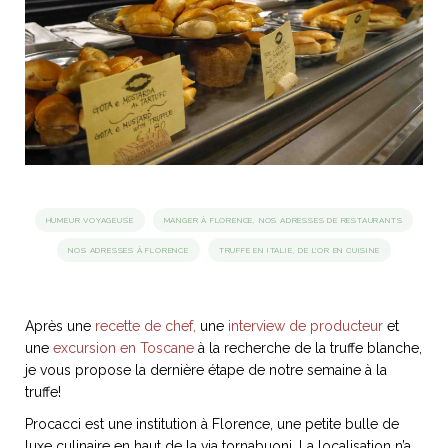
idéos
SANAT
AGE ITALIEN
LE DÉCOR ITALIEN
SUBLIME !
 DEMAIN
NCONTRER
LIRE
OYAGER
YSELF AND I
WEBSERIE
 ET FUGUEUSES
 journal
Dolce Follia
ian
joie de vivre
TALIEN
ARTISANAT ITALIEN
ignages
e bord
HUMEUR VOYAGEUSE
MANGER À FLORENCE, NOS ADRESSES DE RESTAURANTS
LIRE
IEW, Lucia
Les cuirs de
NOS ADRESSES À FLORENCE
TRUFFE EN ITALIE, DE L'OR EN CUISINE
outils
Toscane
Après une
recette de chef,
une
interview de producteur
et
une
excursion en Toscane
à la recherche de la truffe blanche,
je vous propose la dernière étape de notre semaine à la
truffe!
Procacci est une institution à Florence, une petite bulle de
luxe culinaire en haut de la via tornabuoni. La localisation n’a