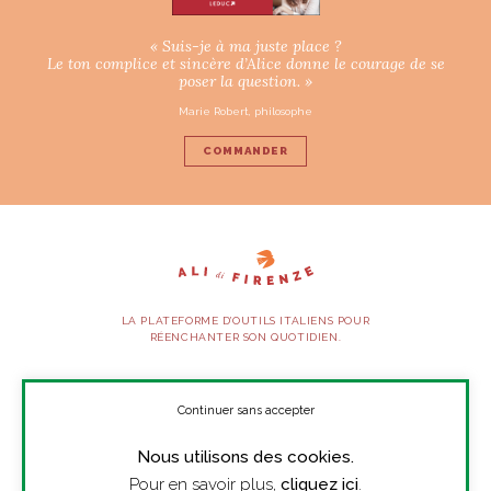
« Suis-je à ma juste place ?
Le ton complice et sincère d’Alice donne le courage de se
poser la question. »
Marie Robert, philosophe
COMMANDER
LA PLATEFORME D’OUTILS ITALIENS POUR
RÉENCHANTER SON QUOTIDIEN.
SUIVEZ-NOUS
Continuer sans accepter
Nous utilisons des cookies.
À PROPOS
Pour en savoir plus,
cliquez ici
.