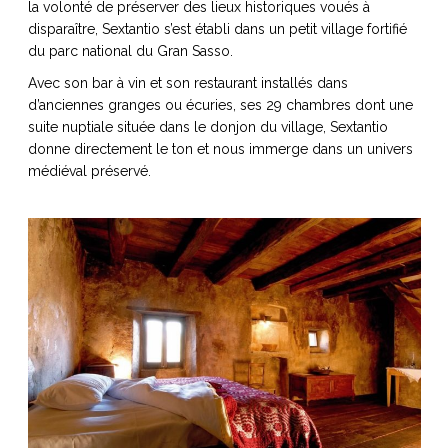
la volonté de préserver des lieux historiques voués à
disparaître, Sextantio s’est établi dans un petit village fortifié
du parc national du Gran Sasso.
Avec son bar à vin et son restaurant installés dans
NOS ARTICLES ART ET DESIGN
d’anciennes granges ou écuries, ses 29 chambres dont une
suite nuptiale située dans le donjon du village, Sextantio
rasse
Burano, la palette
donne directement le ton et nous immerge dans un univers
mne
de tous les
médié
val préservé.
superlatifs