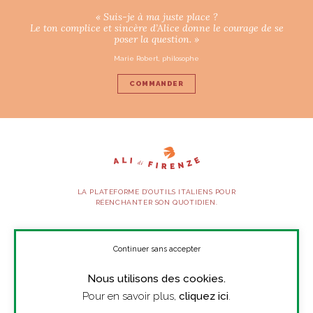
« Suis-je à ma juste place ?
Le ton complice et sincère d’Alice donne le courage de se
poser la question. »
Marie Robert, philosophe
COMMANDER
LA PLATEFORME D’OUTILS ITALIENS POUR
RÉENCHANTER SON QUOTIDIEN.
SUIVEZ-NOUS
Continuer sans accepter
Nous utilisons des cookies.
À PROPOS
Pour en savoir plus,
cliquez ici
.