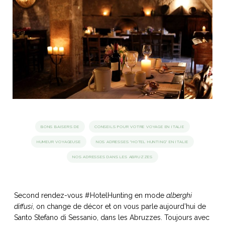
idéos
SANAT
AGE ITALIEN
LE DÉCOR ITALIEN
SUBLIME !
 DEMAIN
NCONTRER
LIRE
OYAGER
YSELF AND I
WEBSERIE
 ET FUGUEUSES
 journal
Dolce Follia
ian
joie de vivre
TALIEN
ARTISANAT ITALIEN
ignages
e bord
LIRE
IEW, Lucia
Les cuirs de
outils
BONS BAISERS DE
CONSEILS POUR VOTRE VOYAGE EN ITALIE
Toscane
HUMEUR VOYAGEUSE
NOS ADRESSES "HOTEL HUNTING" EN ITALIE
NOS ADRESSES DANS LES ABRUZZES
Second rendez-vous #HotelHunting en mode
alberghi
diffusi
, on change de décor et on vous parle aujourd’hui de
Santo Stefano di Sessanio, dans les Abruzzes. Toujours avec