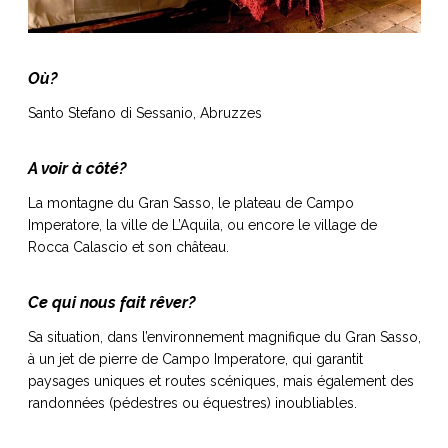
ART DE VIVRE ITALIEN
on du
Notre palette
marbré
Virtuosa Venezia
Où?
Santo Stefano di Sessanio, Abruzzes
A voir à côté?
La montagne du Gran Sasso, le plateau de Campo
Imperatore, la ville de L’Aquila, ou encore le village de
Rocca Calascio et son château.
Ce qui nous fait rêver?
Sa situation, dans l’environnement magnifique du Gran Sasso,
S ART ET DESIGN
à un jet de pierre de Campo Imperatore, qui garantit
Florentine
paysages uniques et routes scéniques, mais également des
randonnées (pédestres ou équestres) inoubliables.