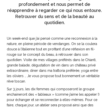
profondement et nous permet de
réapprendre à regarder ce qui nous entoure.
Retrouver du sens et de la beauté au
quotidien.
NOS ARTICLES ART ET DESIGN
rasse
Burano, la palette
mne
de tous les
Un week-end que j’ai pensé comme une reconnexion à la
superlatifs
nature, en pleine période de vendanges. On se la coulera
douce à l’italienne tout en profitant d’une réflexion en fil-
rouge sur le concept du beau, à retrouver dans son
quotidien. Visite de mes villages préférés dans le Chianti,
grande balade, dégustation de vin dans un château privé
extraordinaire, diner dans ma trattoria préférée, yoga entre
les oliviers … Je vous propose tout bonnement un véritable
rêve toscan.
Sur 3 jours, les dix femmes qui composeront le groupe
enchaineront des « tableaux » (comme j’aime les appeler !)
pour échanger et se reconnecter à elles-mêmes. Pour ce
faire, chaque jour, un atelier sera proposé ainsi que des