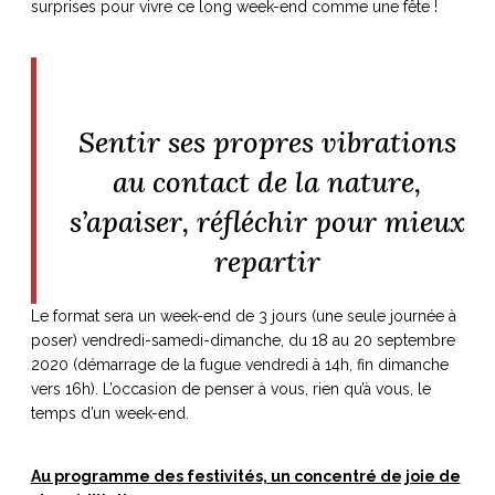
surprises pour vivre ce long week-end comme une fête !
ART DE VIVRE ITALIEN
on du
Notre palette
marbré
Virtuosa Venezia
Sentir ses propres vibrations
au contact de la nature,
s’apaiser, réfléchir pour mieux
repartir
Le format sera un week-end de 3 jours (une seule journée à
poser) vendredi-samedi-dimanche, du 18 au 20 septembre
2020 (démarrage de la fugue vendredi à 14h, fin dimanche
S ART ET DESIGN
vers 16h). L’occasion de penser à vous, rien qu’à vous, le
Florentine
temps d’un week-end.
Au programme des festivités, un concentré de joie de