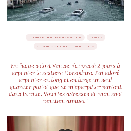
idéos
SANAT
AGE ITALIEN
LE DÉCOR ITALIEN
SUBLIME !
 DEMAIN
CONSEILS POUR VOTRE VOYAGE EN ITALIE
LA FUGUE
NCONTRER
LIRE
OYAGER
NOS ADRESSES À VENISE ET DANS LE VENETO
YSELF AND I
WEBSERIE
 ET FUGUEUSES
 journal
Dolce Follia
ian
joie de vivre
TALIEN
ARTISANAT ITALIEN
ignages
e bord
En fugue solo à Venise, j’ai passé 2 jours à
LIRE
IEW, Lucia
Les cuirs de
arpenter le sestiere Dorsoduro. J'ai adoré
outils
Toscane
arpenter en long et en large un seul
quartier plutôt que de m'éparpiller partout
dans la ville. Voici les adresses de mon shot
vénitien annuel !