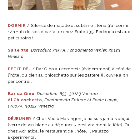
ART DE VIVRE ITALIEN
on du
Notre palette
marbré
Virtuosa Venezia
DORMIR
/ Silence de malade et sublime literie (j’ai dormi
12h + 1h de sieste parfaite) chez Suite 735. Federica est aux
petits soins !
Suite 735
,
Dorsoduro 735/A, Fondamenta Venier, 30123
Venezia
PETIT DÉJ
/ Bar Gino au comptoir (évidemment) à côté de
l’hôtel ou bien au chioschetto sur les zattere (il ouvre à 9h
par contre).
Bar da Gino
,
Dorsoduro, 853, 30123 Venezia
Al Chioschetto
,
Fondamenta Zattere Al Ponte Lungo,
1406/A, 30123 Venezia
S ART ET DESIGN
Florentine
DÉJEUNER
/ Chez Vecio Marangon je ne suis jamais déçue
(verre de vin blanc au déjeuner = c’est vraiment la fête). Ou
chez Adriatica, le restaurant de l’hôtel Il Palazzo
Experimental