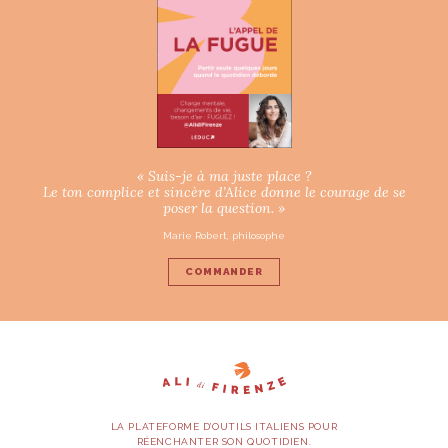
« Suis-je à ma juste place ?
Le ton complice et sincère d’Alice donne le courage de se
poser la question. »
Marie Robert, philosophe
COMMANDER
LA PLATEFORME D’OUTILS ITALIENS POUR
RÉENCHANTER SON QUOTIDIEN.