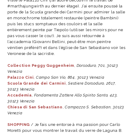
visité le Palazzo Cini (j’ai adoré découvrir le travail de
#marthajungwirth au dernier étage). J’ai ensuite poussé la
porte de la Scuola grande dei Carmini pour admirer la salle
en monochrome totalement restaurée (peintre Bambini)
puis les stucs somptueux des couloirs et la salle
entièrement peinte par Tiepolo (utiliser les miroirs pour ne
pas vous casser le cou!). Je suis aussi retournée à
l’accademia (Giovanni Bellini, peut-être mon peintre
vénitien préféré?) et dans l’église de San Sebastiano voir les
Veronese de la sacristie.
Collection Peggy Guggenheim
,
Dorsoduro, 701, 30123
Venezia
Palazzo Cini
,
Campo San Vio, 864, 30123 Venezia
Scuola Grande dei Carmini
,
Sestiere Dorsoduro, 2617,
30123 Venezia
Accademia
,
Fondamenta Zattere Allo Spirito Santo, 423,
30123 Venezia
Chiesa di San Sebastiano
,
Campazzo S. Sebastian, 30123
Venezia
SHOPPING
/ Je fais une entorse à ma passion pour Carlo
Moretti pour vous montrer le travail du verre de Laguna B.