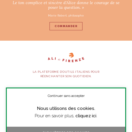
Le ton complice et sincère d’Alice donne le courage de se
poser la question. »
Marie Robert, philosophe
COMMANDER
LA PLATEFORME D’OUTILS ITALIENS POUR
RÉENCHANTER SON QUOTIDIEN.
SUIVEZ-NOUS
Continuer sans accepter
Nous utilisons des cookies.
À PROPOS
Pour en savoir plus,
cliquez ici
.
PRESSE