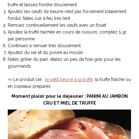
ART DE VIVRE ITALIEN
truffe et laissez fondre doucement
Ajoutez les oeufs (le beurre n’est pas forcement totalement
on du
Notre palette
fondu), faites cuir à feu très lent
marbré
Virtuosa Venezia
Remuez continuellement les oeufs avec un fouet
Ajoutez la truffe hachée en cours de cuisson, comptez 5 gr
par personne
Continuez à remuer très doucement
Ajoutez du sel et du poivre au moulin
Faites griller du pain, étalez un peu de foie gras pour les
gourmands
=> Le produit clé :
le petit beurre à la truffe
, la truffe fraîche ou
en copeaux préparés
Moment plaisir pour le déjeuner : PANINI AU JAMBON
CRU ET MIEL DE TRUFFE
S ART ET DESIGN
Florentine