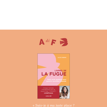
« Suis-je à ma juste place ?