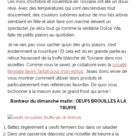
Les mois d’octobre et novembre en Toscane ont été un doux
rêve. Avec des températures qui sont descendues tout
doucement, des couleurs sublimes autour de moi (les arbres
semblent en fête et aller faire son marché devient un
spectacle), j’ai vécu tout ça comme la véritable Dolce Vita,
NOS ARTICLES ART ET DESIGN
faite de petits plaisirs au quotidien.
rasse
Burano, la palette
Je ne vais pas vous cacher qu’un des gros plaisirs, c’est
mne
de tous les
évidemment la nourriture ! Et cela est dû en grande partie au
superlatifs
retour fracassant de la truffe blanche de Toscane dans nos
assiettes. Comme vous le savez, je collabore avec la
société
familiale Savini Tartufi pour mon eshop
. J’avais donc envie de
vous montrer comment utiliser leurs produits et
particulièrement mes références favorites. De quoi vous
bichonner à la maison avec le grand froid qui arrive !
Bonheur du dimanche matin : OEUFS BROUILLES À LA
TRUFFE
Battez légèrement 4 oeufs fermiers bio dans un saladier
Dans une casserole déposez une noisette de beurre à la