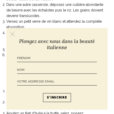
Dans une autre casserole, déposez une cuillère abondante
de beurre avec les échalotes puis le riz. Les grains doivent
devenir translucides.
Versez un petit verre de vin blanc et attendez la complète
absorption
Ajoutez au fur et à mesure le bouillon et tournez bien le riz
avec une cuillère en bois (comptez 17-18 minutes en
Plongez avec nous dans la beauté
fonction du riz)
italienne
Coupez le feu et ajoutez du beurre, bien remuer
Déposez le risotto dans les assiettes, rappez la truffe fraîche
par dessus
=> Le produit clé :
le beurre de truffe
, la truffe fraîche ou en
copeaux
Recette cocooning d’hiver : PUREE À L’HUILE DE TRUFFE
Epluchez vos légumes et faites les cuir à la vapeur (pomme
de terre mais aussi céleri ou potiron)
Ecrasez les légumes à la fourchette, ajoutez un peu de lait
(ou de crème en fonction de la texture désirée)
Ajoutez un filet d’huile à la truffe, salez, poivrez