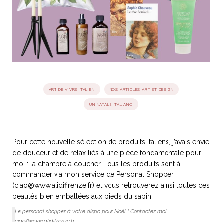
idéos
SANAT
AGE ITALIEN
LE DÉCOR ITALIEN
SUBLIME !
 DEMAIN
NCONTRER
LIRE
OYAGER
YSELF AND I
WEBSERIE
ART DE VIVRE ITALIEN
NOS ARTICLES ART ET DESIGN
 ET FUGUEUSES
 journal
Dolce Follia
ian
joie de vivre
UN NATALE ITALIANO
TALIEN
ARTISANAT ITALIEN
ignages
e bord
LIRE
IEW, Lucia
Les cuirs de
outils
Toscane
Pour cette nouvelle sélection de produits italiens, j’avais envie
de douceur et de relax liés à une pièce fondamentale pour
moi : la chambre à coucher. Tous les produits sont à
commander via mon service de Personal Shopper
(
ciao@www.alidifirenze.fr
) et vous retrouverez ainsi toutes ces
beautés bien emballées aux pieds du sapin !
Le personal shopper à votre dispo pour Noël ! Contactez moi
ciao@www.alidifirenze.fr