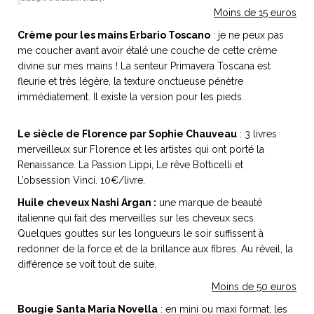
Moins de 15 euros
Crème pour les mains Erbario Toscano
: je ne peux pas
me coucher avant avoir étalé une couche de cette crème
divine sur mes mains ! La senteur Primavera Toscana est
NOS ARTICLES ART ET DESIGN
fleurie et très légère, la texture onctueuse pénètre
rasse
Burano, la palette
immédiatement. Il existe la version pour les pieds.
mne
de tous les
superlatifs
Le siècle de Florence par Sophie Chauveau
: 3 livres
merveilleux sur Florence et les artistes qui ont porté la
Renaissance. La Passion Lippi, Le rêve Botticelli et
L’obsession Vinci. 10€/livre.
Huile cheveux Nashi Argan :
une marque de beauté
italienne qui fait des merveilles sur les cheveux secs.
Quelques gouttes sur les longueurs le soir suffissent à
redonner de la force et de la brillance aux fibres. Au réveil, la
différence se voit tout de suite.
Moins de 50 euros
Bougie Santa Maria Novella
: en mini ou maxi format, les