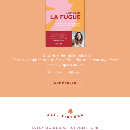
« Suis-je à ma juste place ?
Le ton complice et sincère d’Alice donne le courage de se
poser la question. »
Marie Robert, philosophe
COMMANDER
LA PLATEFORME D’OUTILS ITALIENS POUR