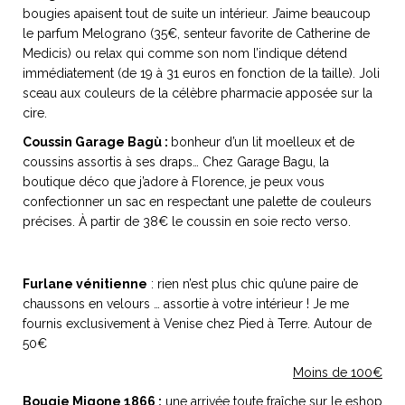
ART DE VIVRE ITALIEN
bougies apaisent tout de suite un intérieur. J’aime beaucoup
le parfum Melograno (35€, senteur favorite de Catherine de
on du
Notre palette
Medicis) ou relax qui comme son nom l’indique détend
marbré
Virtuosa Venezia
immédiatement (de 19 à 31 euros en fonction de la taille). Joli
sceau aux couleurs de la célèbre pharmacie apposée sur la
cire.
Coussin Garage Bagù :
bonheur d’un lit moelleux et de
coussins assortis à ses draps… Chez Garage Bagu, la
boutique déco que j’adore à Florence, je peux vous
confectionner un sac en respectant une palette de couleurs
précises. À partir de 38€ le coussin en soie recto verso.
Furlane vénitienne
: rien n’est plus chic qu’une paire de
chaussons en velours … assortie à votre intérieur ! Je me
S ART ET DESIGN
fournis exclusivement à Venise chez Pied à Terre. Autour de
Florentine
50€
Moins de 100€
Bougie Migone 1866 :
une arrivée toute fraîche sur le eshop