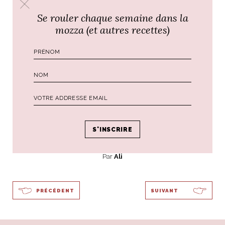
premiers clients ? la famille Rockefeller.
Se rouler chaque semaine dans la
mozza (et autres recettes)
CONTACTEZ-MOI, JE SERAI RAVIE DE
PREPARER VOS PAQUETS !
ciao@www.alidifirenze.fr
Par
Ali
PRÉCÉDENT
SUIVANT