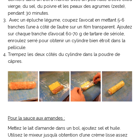
ART DE VIVRE ITALIEN
vierge, du sel, du poivre et les peaux des agrumes (zeste),
on du
Notre palette
pendant 30 minutes.
marbré
Virtuosa Venezia
Avec un épluche légume, coupez l’avocat en mettant 5-6
tranches l’une à côté de l’autre sur un film transparent. Ajoutez
sur chaque tranche d’avocat 60-70 g de tartare de sériole,
enroulez serré pour obtenir un cylindre bien étroit dans la
pellicule.
Trempez les deux côtés du cylindre dans la poudre de
câpres.
S ART ET DESIGN
Florentine
Pour la sauce aux amandes :
Mettez le lait d’amande dans un bol, ajoutez sel et huile.
Utilisez le mixeur jusqu’à obtention d’une crème lisse assez