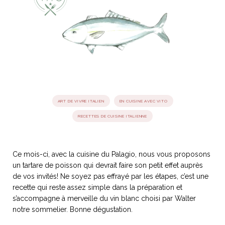
idéos
SANAT
AGE ITALIEN
LE DÉCOR ITALIEN
SUBLIME !
 DEMAIN
NCONTRER
LIRE
OYAGER
YSELF AND I
WEBSERIE
 ET FUGUEUSES
 journal
Dolce Follia
ART DE VIVRE ITALIEN
EN CUISINE AVEC VITO
ian
joie de vivre
TALIEN
ARTISANAT ITALIEN
ignages
e bord
LIRE
RECETTES DE CUISINE ITALIENNE
IEW, Lucia
Les cuirs de
outils
Toscane
Ce mois-ci, avec la cuisine du Palagio, nous vous proposons
un tartare de poisson qui devrait faire son petit effet auprès
de vos invités! Ne soyez pas effrayé par les étapes, c’est une
recette qui reste assez simple dans la préparation et
s’accompagne à merveille du vin blanc choisi par Walter
notre sommelier. Bonne dégustation.