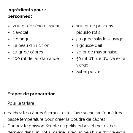
Ingrédients pour 4
100 gr poivrons de piquillo
personnes :
rôtis
200 gr de sériole fraiche
100 gr de poivrons
NOS ARTICLES ART ET DESIGN
1 avocat
piquillo rôtis
rasse
Burano, la palette
1 orange
50 gr de salade sauvage
mne
de tous les
La peau d’un citron
1 gousse d’ail
10 gr de câpres
20 gr de mayonnaise
superlatifs
100 ml de lait d’amande
50 ml d’huile d’olive extra
vierge
Sel et poivre
Etapes de préparation :
Pour le tartare :
Hachez les câpres finement et les faire sécher au four à très
basse température pour créer la poudre de câpres.
Coupez le poisson Sériole en petits cubes et mettez ces
derniers dans un bol à mariner avec un peu huile d’olive extra