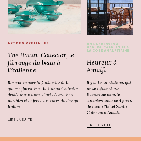
ART DE VIVRE ITALIEN
NOS ADRESSES À
NAPLES, CAPRI ET SUR
LA CÔTE AMALFITAINE
The Italian Collector, le
Heureux à
fil rouge du beau à
Amalfi
l’italienne
Il y a des invitations qui
Rencontre avec la fondatrice de la
ne se refusent pas.
galerie florentine The Italian Collector
Bienvenue dans le
dédiée aux œuvres d'art décoratives,
compte-rendu de 4 jours
meubles et objets d'art rares du design
de rêve à l'hôtel Santa
Italien.
Caterina à Amalfi.
LIRE LA SUITE
LIRE LA SUITE