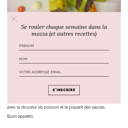
Se rouler chaque semaine dans la
mozza (et autres recettes)
Le sommelier vous recommande :
Walter Meccia, notre sommelier, a choisi pour accompagner
le tartare de poisson, un « Nicolas Reau – Attention Chenin
Mechant – Anjou Blanc ». C’est un vin herbé au nez,
légèrement résineux avec des notes méditerranéennes qui
rappellent celles des câpres et qui s’associent à merveille
avec la douceur du poisson et le piquant des sauces.
Buon appetito,