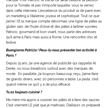
marque. Pour Patrizio, Al Dente La Salsa célèbre sa passion
pour la Tomate, et pas n’importe laquelle, vous le verrez
dans cette interview. L’excellence du produit va de paire avec
un marketing à l’italienne, joyeux et sophistiqué. Tout ce que
j’aime ! Et la marque compte désormais une ligne de pâtes au
NOS ARTICLES ART ET DESIGN
gluten sain, de l’huile d’olive et des pâtes à tartiner sucrées.
rasse
Burano, la palette
Patrizio, gourmand et bon vivant, nous parle des adresses
mne
de tous les
qu’il aime à Paris mais aussi à Rome. Une rencontre chic et
superlatifs
festive.
Buongiorno Patrizio ! Peux-tu nous présenter ton activité à
Paris ?
Depuis 15 ans, j’ai une agence de publicité qui s’appelle Al
Dente, où nous travaillons surtout avec des marques de
mode. En parallèle, j’ai toujours beaucoup reçu, j’aime faire
de grands diners, avec 20 personnes à table. La pasta, c’est
quand même ce qu’il y a de plus efficace.
Tu as toujours cuisiné ?
Ma mère m’a appris à cuisiner les pâtes et à faire des sauces.
C’est vraiment LE plat que je maitrisais. D’ailleurs on préparait