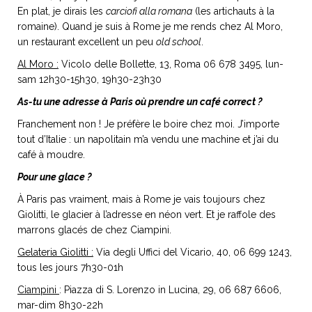
En plat, je dirais les
carciofi alla romana
(les artichauts à la
romaine). Quand je suis à Rome je me rends chez Al Moro,
un restaurant excellent un peu
old school
.
Al Moro :
Vicolo delle Bollette, 13, Roma 06 678 3495, lun-
sam 12h30-15h30, 19h30-23h30
As-tu une adresse à Paris où prendre un café correct ?
Franchement non ! Je préfère le boire chez moi. J’importe
tout d’Italie : un napolitain m’a vendu une machine et j’ai du
café à moudre.
Pour une glace ?
À Paris pas vraiment, mais à Rome je vais toujours chez
Giolitti, le glacier à l’adresse en néon vert. Et je raffole des
marrons glacés de chez Ciampini.
Gelateria Giolitti :
Via degli Uffici del Vicario, 40, 06 699 1243,
tous les jours 7h30-01h
Ciampini
: Piazza di S. Lorenzo in Lucina, 29, 06 687 6606,
mar-dim 8h30-22h