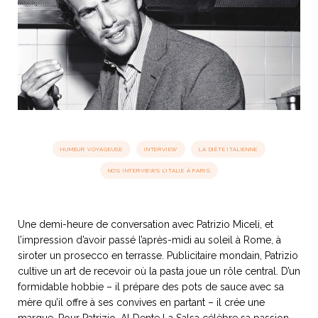
idéos
SANAT
AGE ITALIEN
LE DÉCOR ITALIEN
SUBLIME !
 DEMAIN
NCONTRER
LIRE
OYAGER
YSELF AND I
WEBSERIE
 ET FUGUEUSES
 journal
Dolce Follia
ian
joie de vivre
HUMEUR VOYAGEUSE
INTERVIEW
LA DIÈTE ITALIENNE
TALIEN
ARTISANAT ITALIEN
ignages
e bord
LIRE
IEW, Lucia
Les cuirs de
NOS INTERVIEWS L'ITALIE À PARIS
outils
Toscane
Une demi-heure de conversation avec Patrizio Miceli, et
l’impression d’avoir passé l’après-midi au soleil à Rome, à
siroter un prosecco en terrasse. Publicitaire mondain, Patrizio
cultive un art de recevoir où la pasta joue un rôle central. D’un
formidable hobbie – il prépare des pots de sauce avec sa
mère qu’il offre à ses convives en partant – il crée une