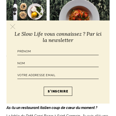
Le Slow Life vous connaissez ? Par ici
la newsletter
As-tu une œnothèque où acheter du bon vin italien ?
Je trouve que nos amis de chez Capri Bazar travaillent très
bien.
Capri Bazar :
83 Rue du Faubourg Saint-Denis, 75010 Paris,
mar-sam 10h-14h30, 16h-20h, ouvert dim. matin
Une référence de vin italien qui te plait ?
Un bon Brunello. Attention, il est un peu violent !
As-tu un restaurant italien coup de cœur du moment ?