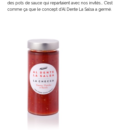
des pots de sauce qui repartaient avec nos invités… C’est
ART DE VIVRE ITALIEN
comme ça que le concept d’Al Dente La Salsa a germé.
on du
Notre palette
marbré
Virtuosa Venezia
S ART ET DESIGN
Florentine