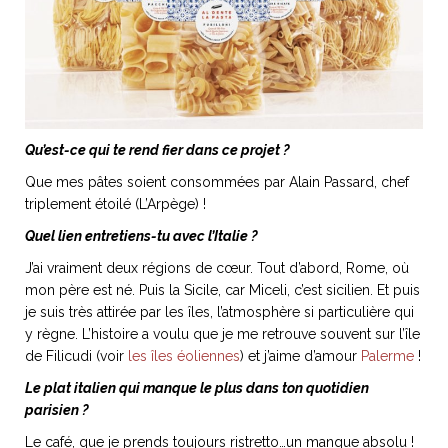
Qu’est-ce qui te rend fier dans ce projet ?
Que mes pâtes soient consommées par Alain Passard, chef
triplement étoilé (L’Arpège) !
Quel lien entretiens-tu avec l’Italie ?
J’ai vraiment deux régions de cœur. Tout d’abord, Rome, où
mon père est né. Puis la Sicile, car Miceli, c’est sicilien. Et puis
je suis très attirée par les îles, l’atmosphère si particulière qui
y règne. L’histoire a voulu que je me retrouve souvent sur l’île
de Filicudi (voir
les îles éoliennes
) et j’aime d’amour
Palerme
!
Le plat italien qui manque le plus dans ton quotidien
parisien ?
Le café, que je prends toujours ristretto…un manque absolu !