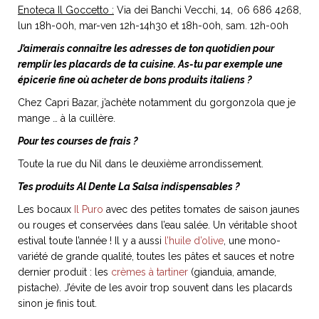
Enoteca Il Goccetto :
Via dei Banchi Vecchi, 14,
06 686 4268,
lun 18h-00h, mar-ven 12h-14h30 et 18h-00h, sam. 12h-00h
J’aimerais connaître les adresses de ton quotidien pour
remplir les placards de ta cuisine. As-tu par exemple une
épicerie fine où acheter de bons produits italiens ?
Chez Capri Bazar, j’achète notamment du gorgonzola que je
mange … à la cuillère.
Pour tes courses de frais ?
Toute la rue du Nil dans le deuxième arrondissement.
Tes produits Al Dente La Salsa indispensables ?
Les bocaux
Il Puro
avec des petites tomates de saison jaunes
ou rouges et conservées dans l’eau salée. Un véritable shoot
estival toute l’année ! Il y a aussi
l’huile d’olive
, une mono-
variété de grande qualité, toutes les pâtes et sauces et notre
dernier produit : les
crèmes à tartiner
(gianduia, amande,
pistache). J’évite de les avoir trop souvent dans les placards
sinon je finis tout.