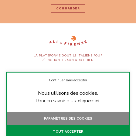
COMMANDER
LA PLATEFORME D’OUTILS ITALIENS POUR
RÉENCHANTER SON QUOTIDIEN.
SUIVEZ-NOUS
Continuer sans accepter
Nous utilisons des cookies.
À PROPOS
Pour en savoir plus,
cliquez ici
.
PRESSE
CONTACT
PARAMÈTRES DES COOKIES
TOUTES LES VIDÉOS
TOUT ACCEPTER