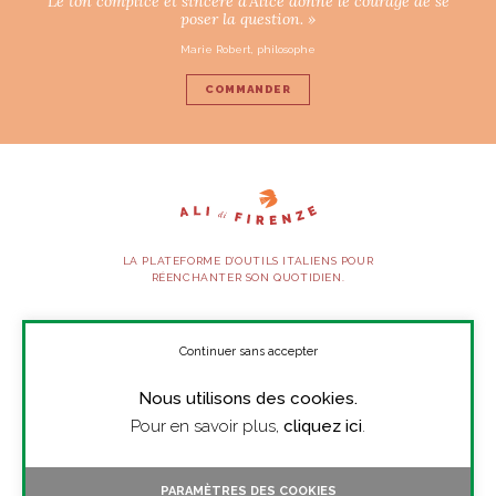
Le ton complice et sincère d’Alice donne le courage de se
poser la question. »
Marie Robert, philosophe
COMMANDER
LA PLATEFORME D’OUTILS ITALIENS POUR
RÉENCHANTER SON QUOTIDIEN.
SUIVEZ-NOUS
Continuer sans accepter
Nous utilisons des cookies.
À PROPOS
Pour en savoir plus,
cliquez ici
.
PRESSE
CONTACT
PARAMÈTRES DES COOKIES