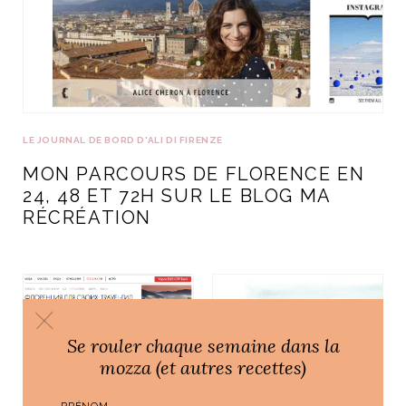
ART DE VIVRE ITALIEN
on du
Notre palette
marbré
Virtuosa Venezia
LE JOURNAL DE BORD D'ALI DI FIRENZE
MON PARCOURS DE FLORENCE EN
24, 48 ET 72H SUR LE BLOG MA
RÉCRÉATION
S ART ET DESIGN
Florentine
Se rouler chaque semaine dans la
mozza (et autres recettes)