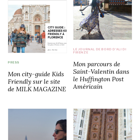
idéos
SANAT
AGE ITALIEN
LE DÉCOR ITALIEN
SUBLIME !
 DEMAIN
NCONTRER
LIRE
OYAGER
LE JOURNAL DE BORD D'ALI DI
YSELF AND I
WEBSERIE
FIRENZE
 ET FUGUEUSES
 journal
Dolce Follia
Mon parcours de
PRESS
ian
joie de vivre
TALIEN
ARTISANAT ITALIEN
ignages
e bord
Saint-Valentin dans
Mon city-guide Kids
LIRE
IEW, Lucia
Les cuirs de
le Huffington Post
outils
Friendly sur le site
Toscane
Américain
de MILK MAGAZINE