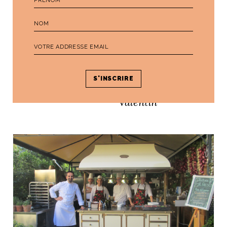
LE JOURNAL DE BORD D'ALI DI
FIRENZE
Interview dans le
INTERVIEW
ELLE Ukraine
Un chouette week-
end de Saint-
Valentin