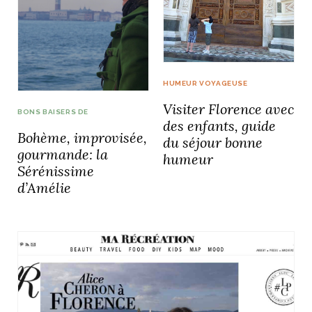
NOS ARTICLES ART ET DESIGN
HUMEUR VOYAGEUSE
rasse
Burano, la palette
Visiter Florence avec
mne
de tous les
BONS BAISERS DE
des enfants, guide
superlatifs
Bohème, improvisée,
du séjour bonne
gourmande: la
humeur
Sérénissime
d’Amélie