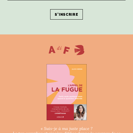
« Suis-je à ma juste place ?