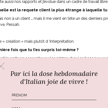
te aussi nos rapports et j’évolue dans un cadre de travail libr
elle est la requete client la plus étrange à laquelle tu
is non à un client … mais il me vient en tête un des derniers pr
ive, Pessah.
e « création » mais plutôt d ‘interprétation.
ère fois que tu t’es surpris toi-même ?
nt la carte se concentre sur les pizzas et qui se base sur un 
 techniques différentes en cuisine, ce nouveau défi est passion
Par ici la dose hebdomadaire
d'Italian joie de vivre !