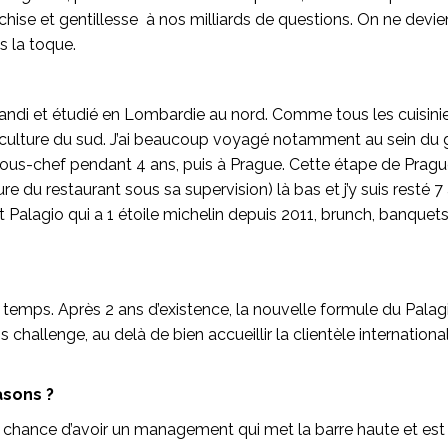
nchise et gentillesse à nos milliards de questions. On ne dev
s la toque.
i grandi et étudié en Lombardie au nord. Comme tous les cuisinie
a culture du sud. J’ai beaucoup voyagé notamment au sein du g
us-chef pendant 4 ans, puis à Prague. Cette étape de Prague
du restaurant sous sa supervision) là bas et j’y suis resté 7 
ant Palagio qui a 1 étoile michelin depuis 2011, brunch, banquet
 temps. Après 2 ans d’existence, la nouvelle formule du Palagi
ros challenge, au delà de bien accueillir la clientèle internatio
asons ?
la chance d’avoir un management qui met la barre haute et est