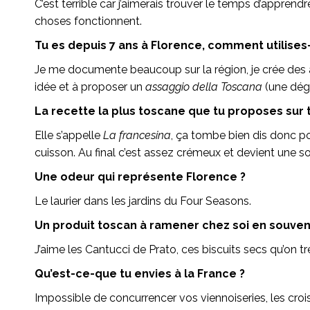
C’est terrible car j’aimerais trouver le temps d’appre
choses fonctionnent.
Tu es depuis 7 ans à Florence, comment utilises-
Je me documente beaucoup sur la région, je crée des ar
idée et à proposer un
assaggio della Toscana
(une dégu
La recette la plus toscane que tu proposes sur t
Elle s’appelle
La francesina
, ça tombe bien dis donc po
cuisson. Au final c’est assez crémeux et devient une sorte
Une odeur qui représente Florence ?
Le laurier dans les jardins du Four Seasons.
Un produit toscan à ramener chez soi en souven
J’aime les Cantucci de Prato, ces biscuits secs qu’on tre
Qu’est-ce-que tu envies à la France ?
Impossible de concurrencer vos viennoiseries, les crois