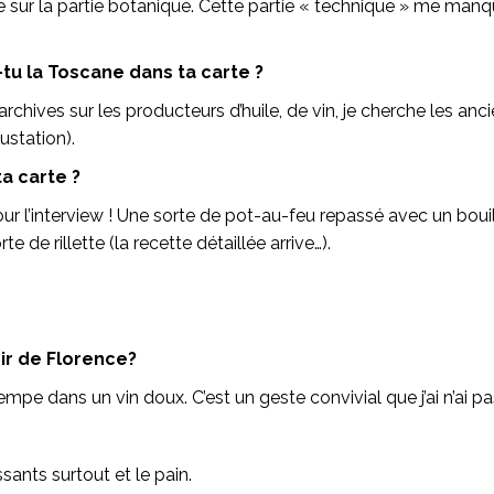
ndre sur la partie botanique. Cette partie « technique » me m
tu la Toscane dans ta carte ?
chives sur les producteurs d’huile, de vin, je cherche les an
station).
a carte ?
ur l’interview ! Une sorte de pot-au-feu repassé avec un bouill
 de rillette (la recette détaillée arrive…).
ir de Florence?
mpe dans un vin doux. C’est un geste convivial que j’ai n’ai pas
sants surtout et le pain.