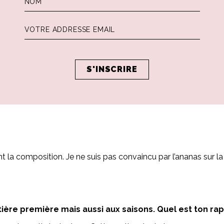
ce étoilée?
a simplicité absolue. De manière générale, j’aime partir d’un 
’ingrédient.
J’échange également avec mon équipe qui varie entre 22 et 35 p
s en suivant mon intuition. Donc quand l’asperge arrive… on mé
t la composition. Je ne suis pas convaincu par l’ananas sur l
re première mais aussi aux saisons. Quel est ton rapp