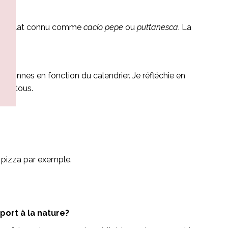
nom de plat connu comme
cacio pepe
ou
puttanesca
. La
ersonnes en fonction du calendrier. Je réfléchie en
dite tous.
a pizza par exemple.
ort à la nature?