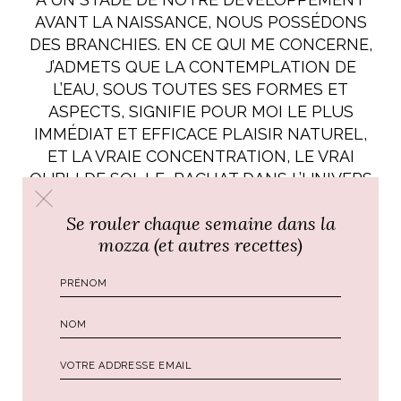
AVANT LA NAISSANCE,
NOUS POSSÉDONS
DES BRANCHIES.
EN CE QUI ME CONCERNE,
J’ADMETS QUE LA CONTEMPLATION DE
L’EAU, SOUS TOUTES SES FORMES ET
ASPECTS, SIGNIFIE POUR MOI LE PLUS
IMMÉDIAT ET EFFICACE PLAISIR NATUREL,
ET LA VRAIE CONCENTRATION, LE VRAI
OUBLI DE SOI, LE RACHAT DANS L’UNIVERS
DE MON EXISTENCE LIMITÉE, M’EST
Se rouler chaque semaine dans la
AUTORISÉ UNIQUEMENT EN
mozza (et autres recettes)
CONTEMPLANT L’EAU.
CELLE DE LA MER,
QUI EST CALME OU BRUYANTE, PEUT ME
PORTER PAR EXEMPLE, DANS UN ÉTAT DE
PROFOND DÉLIRE ORGANIQUE, D’ ABSENCE
DE MOI, OÙ JE PERDS CHAQUE SENSATION
DU TEMPS ET OÙ L’ENNUI DEVIENT UN
CONCEPT FUTILE.’