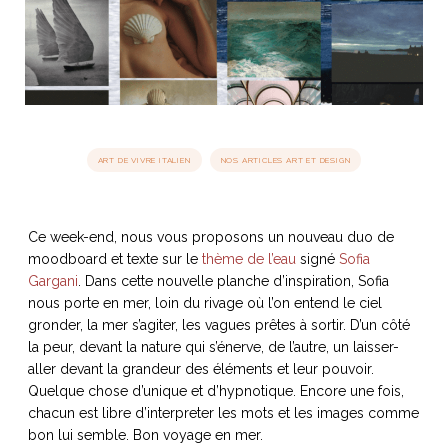
idéos
SANAT
AGE ITALIEN
LE DÉCOR ITALIEN
SUBLIME !
 DEMAIN
NCONTRER
LIRE
OYAGER
ART DE VIVRE ITALIEN
NOS ARTICLES ART ET DESIGN
YSELF AND I
WEBSERIE
 ET FUGUEUSES
 journal
Dolce Follia
ian
joie de vivre
TALIEN
ARTISANAT ITALIEN
ignages
e bord
LIRE
Ce week-end, nous vous proposons un nouveau duo de
IEW, Lucia
Les cuirs de
outils
moodboard et texte sur le
thème de l’eau
signé
Sofia
Toscane
Gargani
. Dans cette nouvelle planche d’inspiration, Sofia
nous porte en mer, loin du rivage où l’on entend le ciel
gronder, la mer s’agiter, les vagues prêtes à sortir. D’un côté
la peur, devant la nature qui s’énerve, de l’autre, un laisser-
aller devant la grandeur des éléments et leur pouvoir.
Quelque chose d’unique et d’hypnotique. Encore une fois,
chacun est libre d’interpreter les mots et les images comme
bon lui semble. Bon voyage en mer.