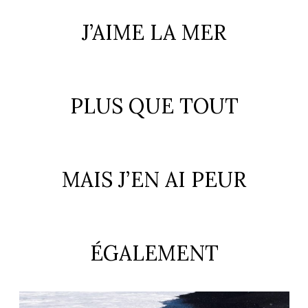
ART DE VIVRE ITALIEN
J’AIME LA MER
on du
Notre palette
marbré
Virtuosa Venezia
PLUS QUE TOUT
MAIS J’EN AI PEUR
S ART ET DESIGN
ÉGALEMENT
Florentine