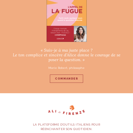
« Suis-je à ma juste place ?
Le ton complice et sincère d’Alice donne le courage de se
poser la question. »
Marie Robert, philosophe
COMMANDER
LA PLATEFORME D’OUTILS ITALIENS POUR
RÉENCHANTER SON QUOTIDIEN.