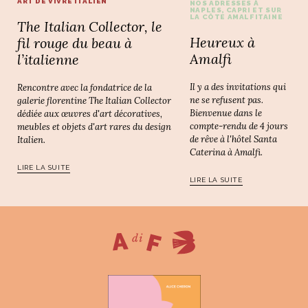
ART DE VIVRE ITALIEN
NOS ADRESSES À
NAPLES, CAPRI ET SUR
LA CÔTE AMALFITAINE
The Italian Collector, le
Heureux à
fil rouge du beau à
Amalfi
l’italienne
Il y a des invitations qui
Rencontre avec la fondatrice de la
ne se refusent pas.
galerie florentine The Italian Collector
Bienvenue dans le
dédiée aux œuvres d'art décoratives,
compte-rendu de 4 jours
meubles et objets d'art rares du design
de rêve à l'hôtel Santa
Italien.
Caterina à Amalfi.
LIRE LA SUITE
LIRE LA SUITE