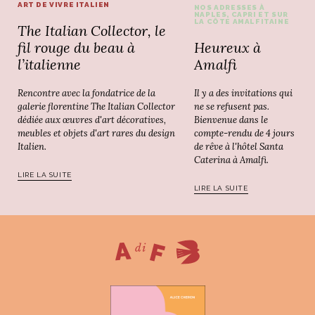
ART DE VIVRE ITALIEN
NOS ADRESSES À
NAPLES, CAPRI ET SUR
LA CÔTE AMALFITAINE
The Italian Collector, le
Heureux à
fil rouge du beau à
Amalfi
l’italienne
Il y a des invitations qui
Rencontre avec la fondatrice de la
ne se refusent pas.
galerie florentine The Italian Collector
Bienvenue dans le
dédiée aux œuvres d'art décoratives,
compte-rendu de 4 jours
meubles et objets d'art rares du design
de rêve à l'hôtel Santa
Italien.
Caterina à Amalfi.
LIRE LA SUITE
LIRE LA SUITE