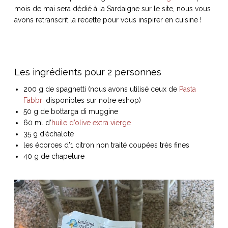
mois de mai sera dédié à la Sardaigne sur le site, nous vous
avons retranscrit la recette pour vous inspirer en cuisine !
NOS ARTICLES ART ET DESIGN
rasse
Burano, la palette
Les ingrédients pour 2 personnes
mne
de tous les
200 g de spaghetti (nous avons utilisé ceux de
Pasta
superlatifs
Fabbri
disponibles sur notre eshop)
50 g de bottarga di muggine
60 ml d’
huile d’olive extra vierge
35 g d’échalote
les écorces d’1 citron non traité coupées très fines
40 g de chapelure