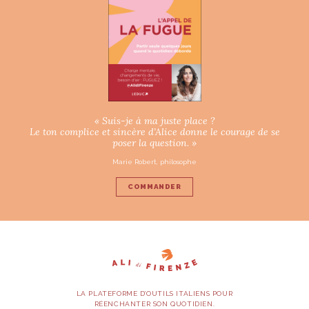
« Suis-je à ma juste place ?
Le ton complice et sincère d’Alice donne le courage de se
poser la question. »
Marie Robert, philosophe
COMMANDER
LA PLATEFORME D’OUTILS ITALIENS POUR
RÉENCHANTER SON QUOTIDIEN.