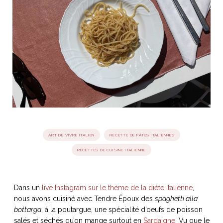
idéos
SANAT
AGE ITALIEN
LE DÉCOR ITALIEN
SUBLIME !
 DEMAIN
NCONTRER
LIRE
OYAGER
YSELF AND I
WEBSERIE
 ET FUGUEUSES
 journal
Dolce Follia
ian
joie de vivre
TALIEN
ARTISANAT ITALIEN
ignages
e bord
LIRE
IEW, Lucia
Les cuirs de
outils
Toscane
ART DE VIVRE ITALIEN
RECETTE DE PÂTES ITALIENNES
RECETTES DE CUISINE ITALIENNE
Dans un
live Instagram sur le thème de la diète italienne
,
nous avons cuisiné avec Tendre Époux des
spaghetti alla
bottarga
, à la poutargue, une spécialité d’oeufs de poisson
salés et séchés qu’on mange surtout en
Sardaigne
. Vu que le