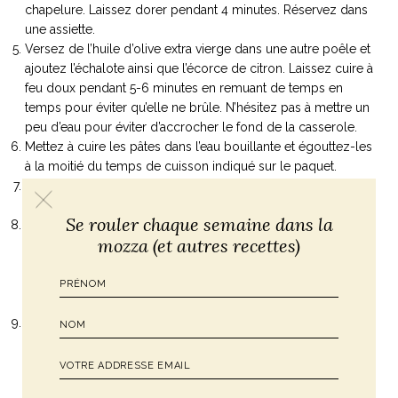
chapelure. Laissez dorer pendant 4 minutes. Réservez dans
une assiette.
Versez de l’huile d’olive extra vierge dans une autre poêle et
ajoutez l’échalote ainsi que l’écorce de citron. Laissez cuire à
feu doux pendant 5-6 minutes en remuant de temps en
temps pour éviter qu’elle ne brûle. N’hésitez pas à mettre un
peu d’eau pour éviter d’accrocher le fond de la casserole.
Mettez à cuire les pâtes dans l’eau bouillante et égouttez-les
à la moitié du temps de cuisson indiqué sur le paquet.
Prenez bien soin de garder un peu d’eau de cuisson
(l’équivalent de 2 grands verres).
Se rouler chaque semaine dans la
Ajoutez les pâtes égouttées dans la poêle avec l’huile,
mozza (et autres recettes)
l’échalote et le citron et terminez leur cuisson en ajoutant
petit à petit de l’eau de cuisson qui va lier le tout grâce à son
amidon. Cette technique s’appelle «
risottare
« , en référence
à la
cuisson du risotto
.
Une fois que les pâtes sont cuites, ajoutez la chapelure
dorée et râpez la bottarga directement dans la poêle.
Mélangez puis servez. Nous aimons râper à nouveau un peu
de bottarga au-dessus de chaque assiette, pour la