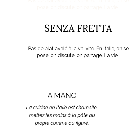
Pas de plat avalé à la va-vite. En Italie, on se
pose, on discute, on partage. La vie.
SENZA FRETTA
Pas de plat avalé à la va-vite. En Italie, on se
pose, on discute, on partage. La vie.
A MANO
La cuisine en Italie est charnelle,
mettez les mains à la pâte au
propre comme au figuré.