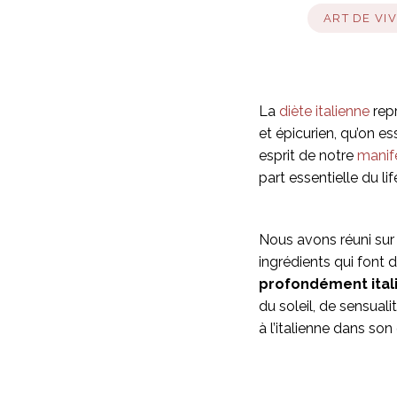
ART DE VIV
La
diète italienne
repr
et épicurien, qu’on e
esprit de notre
manife
part essentielle du lif
Nous avons réuni sur
ingrédients qui font de
profondément ital
du soleil, de sensuali
à l’italienne dans son