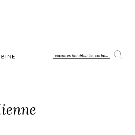
vacances inoubliables, carbo...
OBINE
lienne