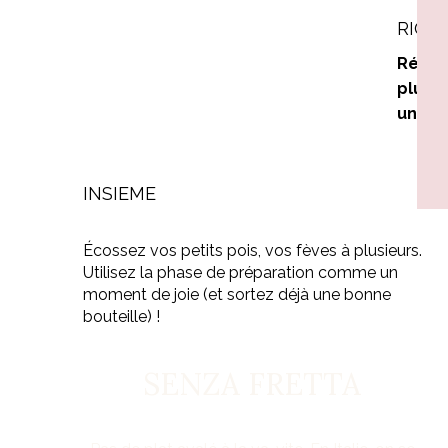
RICET
Réper
plus s
une sa
INSIEME
Écossez vos petits pois, vos fèves à plusieurs.
Utilisez la phase de préparation comme un
moment de joie (et sortez déjà une bonne
bouteille) !
SENZA FRETTA