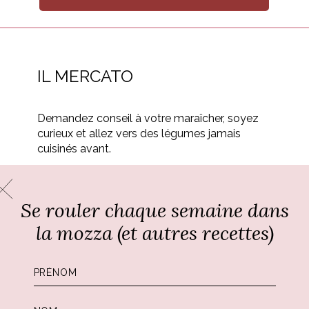
IL MERCATO
Demandez conseil à votre maraîcher, soyez
curieux et allez vers des légumes jamais
cuisinés avant.
Se rouler chaque semaine dans
s de slow life. Profitez de cette parenthèse en cuisine
la mozza (et autres recettes)