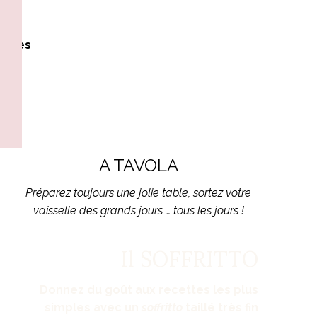
me les
urs
A TAVOLA
Préparez toujours une jolie table, sortez votre
vaisselle des grands jours … tous les jours !
Il SOFFRITTO
Donnez du goût aux recettes les plus
simples avec un
soffritto
taillé très fin