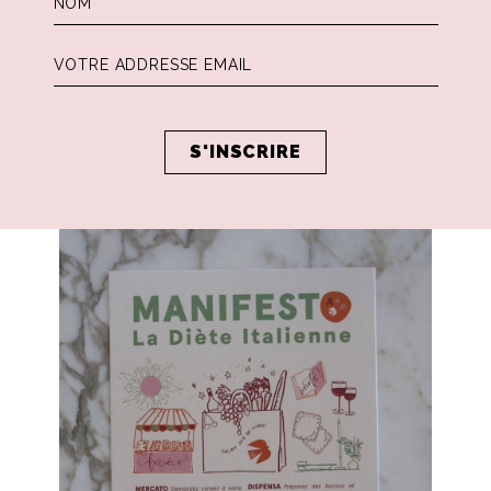
TA DI FAMIGLIA
toriez et transmettez les recettes qui comptent, mê
imples. Celles de l’enfance et de la
nonna
auront toujo
veur particulière.