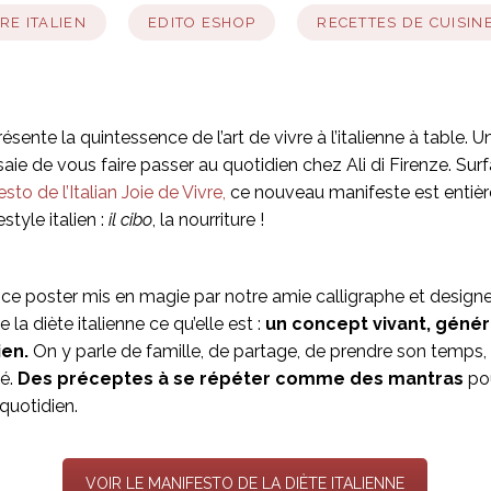
RE ITALIEN
EDITO ESHOP
RECETTES DE CUISINE
ésente la quintessence de l’art de vivre à l’italienne à table.
ssaie de vous faire passer au quotidien chez Ali di Firenze. Su
sto de l’Italian Joie de Vivre,
ce nouveau manifeste est entiè
estyle italien :
il cibo
, la nourriture !
 ce poster mis en magie par notre amie calligraphe et design
 la diète italienne ce qu’elle est :
un concept vivant, génér
ien.
On y parle de famille, de partage, de prendre son temps,
té.
Des préceptes à se répéter comme des mantras
pou
 quotidien.
VOIR LE MANIFESTO DE LA DIÈTE ITALIENNE