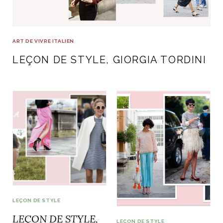
ART DE VIVRE ITALIEN
on du
Notre palette
marbré
Virtuosa Venezia
ART DE VIVRE ITALIEN
LEÇON DE STYLE, GIORGIA TORDINI
S ART ET DESIGN
Florentine
LEÇON DE STYLE
LEÇON DE STYLE,
LEÇON DE STYLE