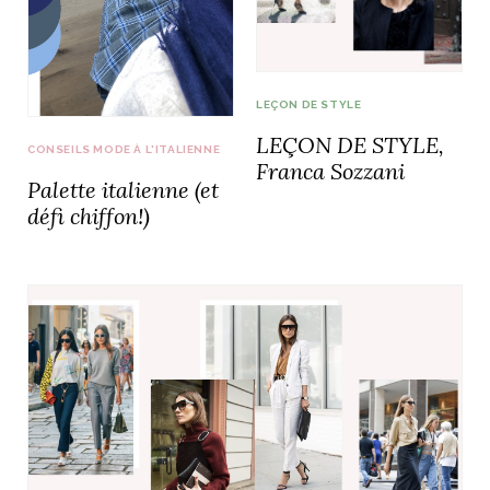
LEÇON DE STYLE
NOS ARTICLES ART ET DESIGN
LEÇON DE STYLE,
rasse
Burano, la palette
CONSEILS MODE À L'ITALIENNE
Franca Sozzani
mne
de tous les
Palette italienne (et
superlatifs
défi chiffon!)