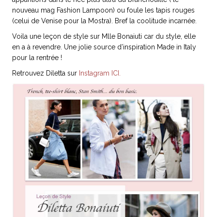
nouveau mag Fashion Lampoon) ou foule les tapis rouges
(celui de Venise pour la Mostra). Bref la coolitude incarnée.
Voila une leçon de style sur Mlle Bonaiuti car du style, elle
en a à revendre. Une jolie source d’inspiration Made in Italy
NOS ARTICLES ART ET DESIGN
pour la rentrée !
rasse
Burano, la palette
Retrouvez Diletta sur
Instagram ICI.
mne
de tous les
superlatifs