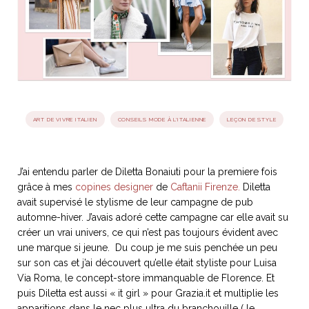
idéos
SANAT
AGE ITALIEN
LE DÉCOR ITALIEN
SUBLIME !
 DEMAIN
NCONTRER
LIRE
OYAGER
YSELF AND I
WEBSERIE
ART DE VIVRE ITALIEN
CONSEILS MODE À L'ITALIENNE
LEÇON DE STYLE
 ET FUGUEUSES
 journal
Dolce Follia
ian
joie de vivre
TALIEN
ARTISANAT ITALIEN
ignages
e bord
LIRE
IEW, Lucia
Les cuirs de
J’ai entendu parler de Diletta Bonaiuti pour la premiere fois
outils
Toscane
grâce à mes
copines designer
de
Caftanii Firenze.
Diletta
avait supervisé le stylisme de leur campagne de pub
automne-hiver. J’avais adoré cette campagne car elle avait su
créer un vrai univers, ce qui n’est pas toujours évident avec
une marque si jeune. Du coup je me suis penchée un peu
sur son cas et j’ai découvert qu’elle était styliste pour Luisa
Via Roma, le concept-store immanquable de Florence. Et
puis Diletta est aussi « it girl » pour Grazia.it et multiplie les
apparitions dans le nec plus ultra du branchouille ( le