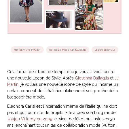
idéos
SANAT
AGE ITALIEN
LE DÉCOR ITALIEN
SUBLIME !
 DEMAIN
NCONTRER
LIRE
OYAGER
YSELF AND I
WEBSERIE
ART DE VIVRE ITALIEN
CONSEILS MODE À L'ITALIENNE
LEÇON DE STYLE
 ET FUGUEUSES
 journal
Dolce Follia
ian
joie de vivre
TALIEN
ARTISANAT ITALIEN
ignages
e bord
LIRE
IEW, Lucia
Les cuirs de
Cela fait un petit bout de temps que je voulais vous écrire
outils
Toscane
une nouvelle Leçon de Style. Après
Giovanna Battaglia
et
JJ
Martin,
je voulais une nouvelle icône de style qui incarne un
certain concept de la fraîcheur italienne et soit proche de la
blogosphère mode.
Eleonora Carisi est l’incarnation même de l’Italie qui ne dort
pas et qui fourmille de projets. Elle a créé son blog mode
Joujou Villeroy en 2009
, et vient de fêter tout juste ses 30
ans, enchaînant tout un tas de collaboration mode (Vuitton,