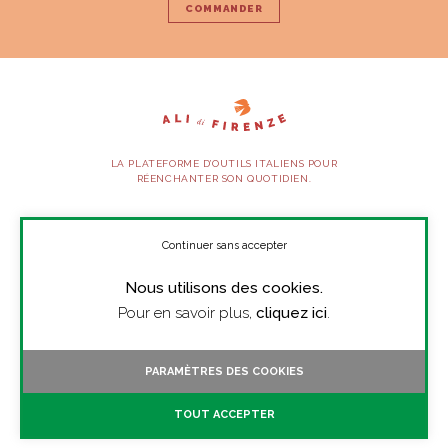
COMMANDER
LA PLATEFORME D’OUTILS ITALIENS POUR
RÉENCHANTER SON QUOTIDIEN.
SUIVEZ-NOUS
Continuer sans accepter
Nous utilisons des cookies.
À PROPOS
Pour en savoir plus,
cliquez ici
.
PRESSE
CONTACT
PARAMÈTRES DES COOKIES
TOUTES LES VIDÉOS
TOUT ACCEPTER
MENTIONS LÉGALES
CGV/CGU