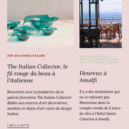
ART DE VIVRE ITALIEN
NOS ADRESSES À
NAPLES, CAPRI ET SUR
LA CÔTE AMALFITAINE
The Italian Collector, le
Heureux à
fil rouge du beau à
Amalfi
l’italienne
Il y a des invitations qui
Rencontre avec la fondatrice de la
ne se refusent pas.
galerie florentine The Italian Collector
Bienvenue dans le
dédiée aux œuvres d'art décoratives,
compte-rendu de 4 jours
meubles et objets d'art rares du design
de rêve à l'hôtel Santa
Italien.
Caterina à Amalfi.
LIRE LA SUITE