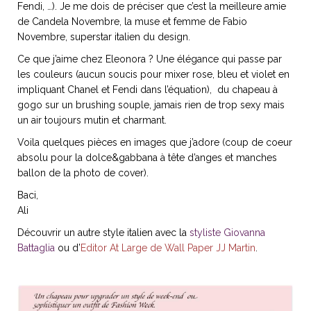
Fendi, …). Je me dois de préciser que c’est la meilleure amie
de Candela Novembre, la muse et femme de Fabio
Novembre, superstar italien du design.
Ce que j’aime chez Eleonora ? Une élégance qui passe par
NOS ARTICLES ART ET DESIGN
les couleurs (aucun soucis pour mixer rose, bleu et violet en
rasse
Burano, la palette
impliquant Chanel et Fendi dans l’équation), du chapeau à
gogo sur un brushing souple, jamais rien de trop sexy mais
mne
de tous les
un air toujours mutin et charmant.
superlatifs
Voila quelques pièces en images que j’adore (coup de coeur
absolu pour la dolce&gabbana à tête d’anges et manches
ballon de la photo de cover).
Baci,
Ali
Découvrir un autre style italien avec la
styliste Giovanna
Battaglia
ou d’
Editor At Large de Wall Paper JJ Martin
.