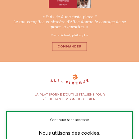
« Suis-je à ma juste place ?
Le ton complice et sincère d’Alice donne le courage de se
poser la question. »
Marie Robert, philosophe
COMMANDER
LA PLATEFORME D’OUTILS ITALIENS POUR
RÉENCHANTER SON QUOTIDIEN.
SUIVEZ-NOUS
Continuer sans accepter
Nous utilisons des cookies.
À PROPOS