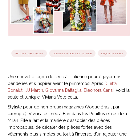
idéos
SANAT
AGE ITALIEN
LE DÉCOR ITALIEN
SUBLIME !
 DEMAIN
NCONTRER
LIRE
OYAGER
YSELF AND I
WEBSERIE
ART DE VIVRE ITALIEN
CONSEILS MODE À L'ITALIENNE
LEÇON DE STYLE
 ET FUGUEUSES
 journal
Dolce Follia
ian
joie de vivre
TALIEN
ARTISANAT ITALIEN
ignages
e bord
LIRE
IEW, Lucia
Les cuirs de
Une nouvelle leçon de style à l’italienne pour égayer nos
outils
Toscane
penderies et s’inspirer avant le printemps! Après
Diletta
Bonaiuti
,
JJ Martin
,
Giovanna Battaglia
,
Eleonora Carisi
; voici la
seule et l’unique, Viviana Volpicella.
Styliste pour de nombreux magazines (Vogue Brazil par
exemple), Viviana est née à Bari dans les Pouilles et réside à
Milan. Elle a l’art et la manière d’associer des pièces
improbables, de décaler des pièces fortes avec des
vêtements plus simples ou tout à l’inverse, d’un rajouter une