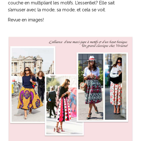
couche en multipliant les motifs. L’essentiel? Elle sait
s’amuser avec la mode, sa mode, et cela se voit.
Revue en images!
NOS ARTICLES ART ET DESIGN
rasse
Burano, la palette
mne
de tous les
superlatifs