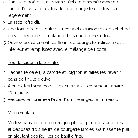
Dans une poêle faites revenir l’échalote hachée avec de
ART DE VIVRE ITALIEN
l’huile d’olive, ajoutez les dés de courgette et faites cuire
on du
Notre palette
légèrement.
marbré
Virtuosa Venezia
Laissez refroidir.
Une fois refroidi, ajoutez la ricotta et assaisonnez de sel et de
poivre; déposez le mélange dans une poche à douille.
Ouvrez délicatement les fleurs de courgette, retirez le pistil
intérieur et remplissez avec le mélange de ricotta.
Pour la sauce à la tomate:
Hachez le céleri, la carotte et l’oignon et faites les revenir
dans de l’huile d’olive.
Ajoutez les tomates et faites cuire la sauce pendant environ
10 minutes.
Réduisez en crème à l’aide d’ un mélangeur à immersion.
S ART ET DESIGN
Mise en place:
Florentine
Mettez dans le fond de chaque plat un peu de sauce tomate
et déposez trois fleurs de courgette farcies. Garnissez le plat
en ajoutant des feuilles de basilic frits.