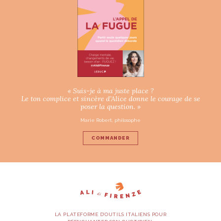
« Suis-je à ma juste place ?
Le ton complice et sincère d’Alice donne le courage de se
poser la question. »
Marie Robert, philosophe
COMMANDER
LA PLATEFORME D’OUTILS ITALIENS POUR