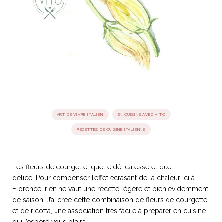
idéos
SANAT
AGE ITALIEN
LE DÉCOR ITALIEN
SUBLIME !
 DEMAIN
NCONTRER
LIRE
OYAGER
YSELF AND I
WEBSERIE
 ET FUGUEUSES
 journal
Dolce Follia
ian
joie de vivre
TALIEN
ARTISANAT ITALIEN
ignages
e bord
LIRE
ART DE VIVRE ITALIEN
EN CUISINE AVEC VITO
IEW, Lucia
Les cuirs de
outils
RECETTES DE CUISINE ITALIENNE
Toscane
Les fleurs de courgette…quelle délicatesse et quel
délice! Pour compenser l’effet écrasant de la chaleur ici à
Florence, rien ne vaut une recette légère et bien évidemment
de saison. J’ai créé cette combinaison de fleurs de courgette
et de ricotta, une association très facile à préparer en cuisine
qui j’espère vous plaira.