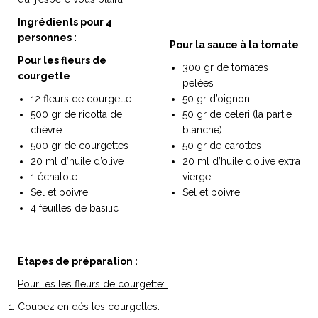
Ingrédients pour 4
Ingrédients pour 4 p
personnes :
Pour la sauce à la tomate
Pour les fleurs de
300 gr de tomates
NOS ARTICLES ART ET DESIGN
courgette
pelées
rasse
Burano, la palette
12 fleurs de courgette
50 gr d’oignon
mne
de tous les
500 gr de ricotta de
50 gr de celeri (la partie
superlatifs
chèvre
blanche)
500 gr de courgettes
50 gr de carottes
20 ml d’huile d’olive
20 ml d’huile d’olive extra
1 échalote
vierge
Sel et poivre
Sel et poivre
4 feuilles de basilic
Etapes de préparation :
Pour les les fleurs de courgette:
Coupez en dés les courgettes.