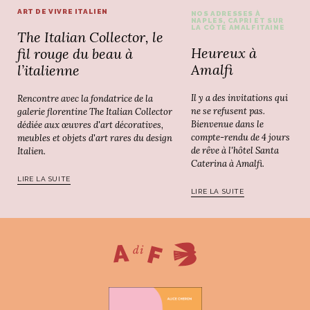
ART DE VIVRE ITALIEN
NOS ADRESSES À
NAPLES, CAPRI ET SUR
LA CÔTE AMALFITAINE
The Italian Collector, le
Heureux à
fil rouge du beau à
Amalfi
l’italienne
Il y a des invitations qui
Rencontre avec la fondatrice de la
ne se refusent pas.
galerie florentine The Italian Collector
Bienvenue dans le
dédiée aux œuvres d'art décoratives,
compte-rendu de 4 jours
meubles et objets d'art rares du design
de rêve à l'hôtel Santa
Italien.
Caterina à Amalfi.
LIRE LA SUITE
LIRE LA SUITE