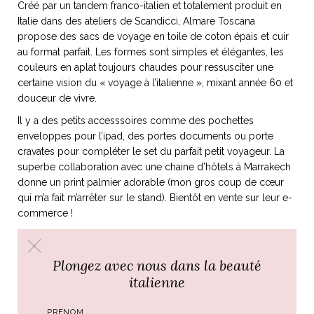
Créé par un tandem franco-italien et totalement produit en
Italie dans des ateliers de Scandicci, Almare Toscana
propose des sacs de voyage en toile de coton épais et cuir
au format parfait. Les formes sont simples et élégantes, les
couleurs en aplat toujours chaudes pour ressusciter une
certaine vision du « voyage à l’italienne », mixant année 60 et
douceur de vivre.
Il y a des petits accesssoires comme des pochettes
enveloppes pour l’ipad, des portes documents ou porte
cravates pour compléter le set du parfait petit voyageur. La
superbe collaboration avec une chaine d’hôtels à Marrakech
donne un print palmier adorable (mon gros coup de cœur
qui m’a fait m’arrêter sur le stand). Bientôt en vente sur leur e-
commerce !
Weekender autour de 350 euros.
http://almare-toscana.com
Plongez avec nous dans la beauté
italienne
Point de vente : Turin / boutique multimarques San Lorenzo,
Rome / Marinucci et White Gallery, Paris /Marina de
Bourbon, Friday Wear et No youth control