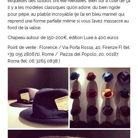
étiquettes des studios ont été rééditées. Bien sur à côté de ça
il y a les modèles classiques qu’on adore, du bien rigide
pour pépé, au pliable incroyable (je l’ai en bleu marine) qui
reprend une forme parfaite même si vous l’avez massacré au
fond de la valise.
Chapeau autour de 150-200€, édition Luxe à 400 euros
Point de vente : Florence / Via Porta Rossa, 40, Firenze FI (tel:
+39 055 280671), Rome / Piazza del Popolo, 20, 00187
Roma (tel: 06 3265 0838 )