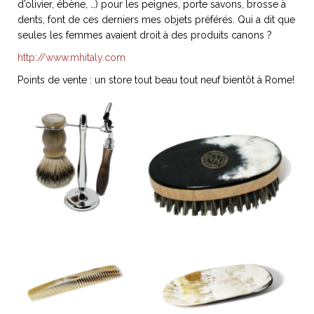
d’olivier, ébène, …) pour les peignes, porte savons, brosse à
ART DE VIVRE ITALIEN
dents, font de ces derniers mes objets préférés. Qui a dit que
on du
Notre palette
seules les femmes avaient droit à des produits canons ?
marbré
Virtuosa Venezia
http://www.mhitaly.com
Points de vente : un store tout beau tout neuf bientôt à Rome!
S ART ET DESIGN
Florentine