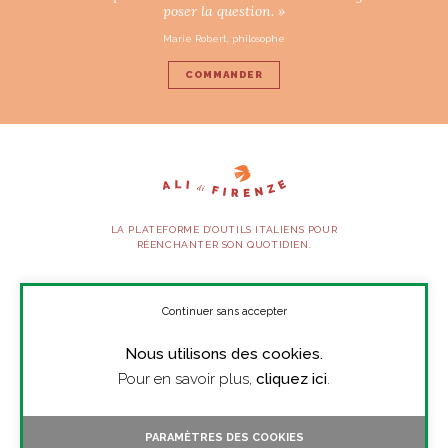
poser la question. »
Marie Robert, philosophe
COMMANDER
LA PLATEFORME D’OUTILS ITALIENS POUR
RÉENCHANTER SON QUOTIDIEN.
SUIVEZ-NOUS
Continuer sans accepter
Nous utilisons des cookies.
À PROPOS
Pour en savoir plus,
cliquez ici
.
PRESSE
CONTACT
PARAMÈTRES DES COOKIES