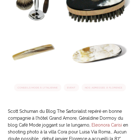
idéos
SANAT
AGE ITALIEN
LE DÉCOR ITALIEN
SUBLIME !
 DEMAIN
NCONTRER
LIRE
OYAGER
YSELF AND I
WEBSERIE
 ET FUGUEUSES
 journal
Dolce Follia
ian
joie de vivre
TALIEN
ARTISANAT ITALIEN
ignages
e bord
LIRE
IEW, Lucia
Les cuirs de
outils
Toscane
CONSEILS MODE À L'ITALIENNE
EVENT
NOS ADRESSES À FLORENCE
Scott Schuman du Blog The Sartorialist repéré en bonne
compagnie à l’hôtel Grand Amore, Géraldine Dormoy du
blog Café Mode joggant sur le lungarno,
Eleonora Carisi
en
shooting photo à la villa Cora pour Luisa Via Roma… Aucun
doute possible : début janvier Florence a accueilli la 87°