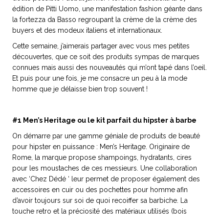
édition de Pitti Uomo, une manifestation fashion géante dans
la fortezza da Basso regroupant la crème de la crème des
buyers et des modeux italiens et internationaux.
Cette semaine, j’aimerais partager avec vous mes petites
NOS ARTICLES ART ET DESIGN
découvertes, que ce soit des produits sympas de marques
rasse
Burano, la palette
connues mais aussi des nouveautés qui m’ont tapé dans l’oeil.
mne
de tous les
Et puis pour une fois, je me consacre un peu à la mode
superlatifs
homme que je délaisse bien trop souvent !
#1 Men’s Heritage ou le kit parfait du hipster à barbe
On démarre par une gamme géniale de produits de beauté
pour hipster en puissance : Men’s Heritage. Originaire de
Rome, la marque propose shampoings, hydratants, cires
pour les moustaches de ces messieurs. Une collaboration
avec ‘Chez Dédé ‘ leur permet de proposer également des
accessoires en cuir ou des pochettes pour homme afin
d’avoir toujours sur soi de quoi recoiffer sa barbiche. La
touche retro et la préciosité des matériaux utilisés (bois