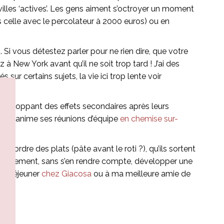
villes ‘actives’. Les gens aiment s’octroyer un moment
 celle avec le percolateur à 2000 euros) ou en
. Si vous détestez parler pour ne rien dire, que votre
à New York avant qu’il ne soit trop tard ! J’ai des
ur certains sujets, la vie ici trop lente voir
veloppant des effets secondaires après leurs
rère anime ses réunions d’équipe
en chemise sur-
l’ordre des plats (pâte avant le roti ?), qu’ils sortent
nt finalement, sans s’en rendre compte, développer une
son déjeuner
chez Giacosa
ou à ma meilleure amie de