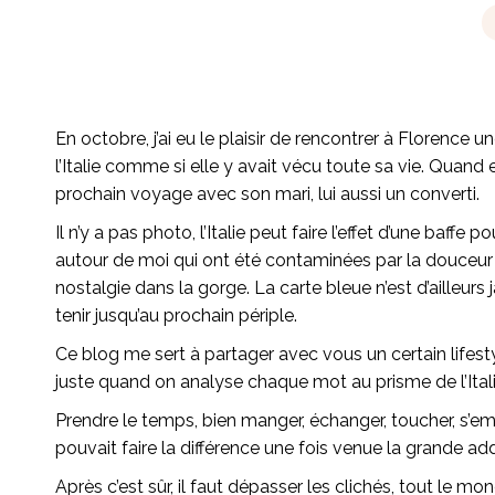
En octobre, j’ai eu le plaisir de rencontrer à Florence u
l’Italie comme si elle y avait vécu toute sa vie. Quand e
prochain voyage avec son mari, lui aussi un converti.
Il n’y a pas photo, l’Italie peut faire l’effet d’une baf
autour de moi qui ont été contaminées par la douceu
nostalgie dans la gorge. La carte bleue n’est d’ailleur
tenir jusqu’au prochain périple.
Ce blog me sert à partager avec vous un certain lifesty
juste quand on analyse chaque mot au prisme de l’Ital
Prendre le temps, bien manger, échanger, toucher, s’empo
pouvait faire la différence une fois venue la grande addi
Après c’est sûr, il faut dépasser les clichés, tout le mo