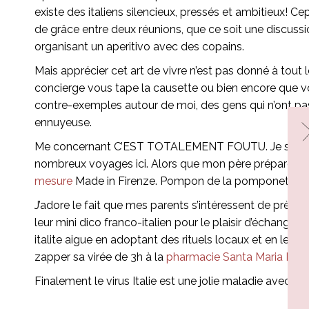
existe des italiens silencieux, pressés et ambitieux! C
de grâce entre deux réunions, que ce soit une discuss
organisant un aperitivo avec des copains.
Mais apprécier cet art de vivre n’est pas donné à tout l
concierge vous tape la causette ou bien encore que vous
contre-exemples autour de moi, des gens qui n’ont pas du
ennuyeuse.
Me concernant C’EST TOTALEMENT FOUTU. Je suis infec
nombreux voyages ici. Alors que mon père prépare
un
mesure
Made in Firenze. Pompon de la pomponette, m
J’adore le fait que mes parents s’intéressent de près à 
leur mini dico franco-italien pour le plaisir d’échang
italite aigue en adoptant des rituels locaux et en le
zapper sa virée de 3h à la
pharmacie Santa Maria Nove
Finalement le virus Italie est une jolie maladie avec laq