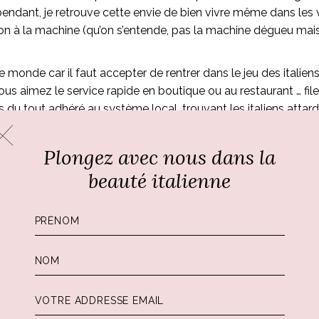
ependant, je retrouve cette envie de bien vivre même dans les 
ion à la machine (qu’on s’entende, pas la machine dégueu mais
e monde car il faut accepter de rentrer dans le jeu des italiens
 aimez le service rapide en boutique ou au restaurant … filez 
 tout adhéré au système local, trouvant les italiens attardés s
Plongez avec nous dans la
tée jusqu’à l’os, et mes proches trinquent également en dé
 spritz
digne du barman du
Harry’s Bar de Venise
, mon beau-f
beauté italienne
a mère a eu son bracelet chaîne
Angela Caputi
avant moi.
ce qui se passe ici, que ma mère questionne toujours Andrea sur 
er deux mots quand ils sont au bar ou dans une boutique. Ils o
s faisant devenir leurs. Ne demandez pas à ma sœur de sauter 
lla
!
uelle on vit bien volontiers…