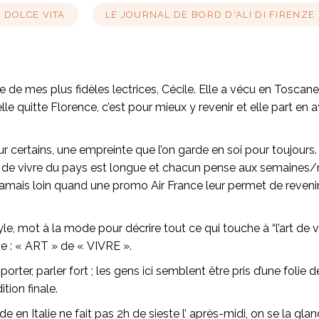
DOLCE VITA
LE JOURNAL DE BORD D'ALI DI FIRENZE
ne de mes plus fidèles lectrices, Cécile. Elle a vécu en Toscane
lle quitte Florence, c’est pour mieux y revenir et elle part en 
fe pour certains, une empreinte que l’on garde en soi pour toujour
r de vivre du pays est longue et chacun pense aux semaines/
s jamais loin quand une promo Air France leur permet de reveni
le, mot à la mode pour décrire tout ce qui touche à “l’art de 
ie : « ART » de « VIVRE ».
rter, parler fort ; les gens ici semblent être pris d’une folie
tion finale.
nde en Italie ne fait pas 2h de sieste l’ après-midi, on se la g