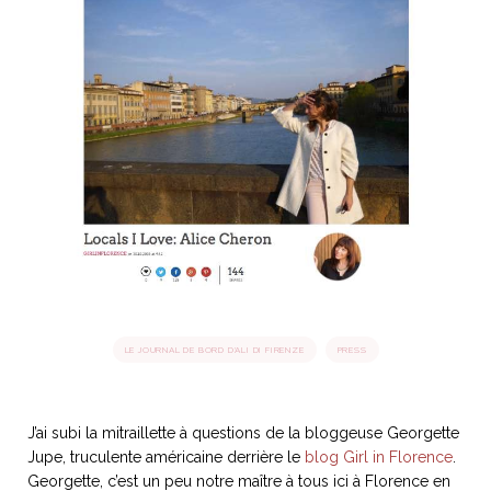
idéos
SANAT
AGE ITALIEN
LE DÉCOR ITALIEN
SUBLIME !
 DEMAIN
NCONTRER
LIRE
OYAGER
YSELF AND I
WEBSERIE
 ET FUGUEUSES
 journal
Dolce Follia
ian
joie de vivre
TALIEN
ARTISANAT ITALIEN
ignages
e bord
LIRE
IEW, Lucia
Les cuirs de
outils
Toscane
LE JOURNAL DE BORD D'ALI DI FIRENZE
PRESS
J’ai subi la mitraillette à questions de la bloggeuse Georgette
Jupe, truculente américaine derrière le
blog Girl in Florence
.
Georgette, c’est un peu notre maître à tous ici à Florence en