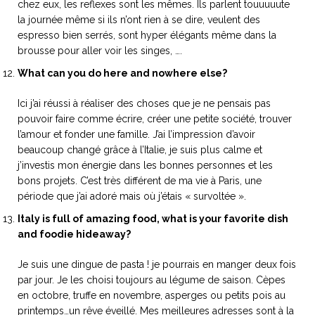
chez eux, les reflexes sont les mêmes. Ils parlent touuuuute
la journée même si ils n’ont rien à se dire, veulent des
espresso bien serrés, sont hyper élégants même dans la
brousse pour aller voir les singes, ….
What can you do here and nowhere else?
Ici j’ai réussi à réaliser des choses que je ne pensais pas
pouvoir faire comme écrire, créer une petite société, trouver
l’amour et fonder une famille. J’ai l’impression d’avoir
beaucoup changé grâce à l’Italie, je suis plus calme et
j’investis mon énergie dans les bonnes personnes et les
bons projets. C’est très différent de ma vie à Paris, une
période que j’ai adoré mais où j’étais « survoltée ».
Italy is full of amazing food, what is your favorite dish
and foodie hideaway?
Je suis une dingue de pasta ! je pourrais en manger deux fois
par jour. Je les choisi toujours au légume de saison. Cèpes
en octobre, truffe en novembre, asperges ou petits pois au
printemps…un rêve éveillé. Mes meilleures adresses sont à la