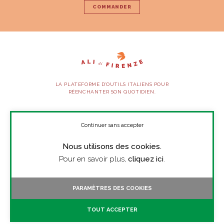
COMMANDER
LA PLATEFORME D’OUTILS ITALIENS POUR
RÉENCHANTER SON QUOTIDIEN.
SUIVEZ-NOUS
Continuer sans accepter
Nous utilisons des cookies.
À PROPOS
Pour en savoir plus,
cliquez ici
.
PRESSE
CONTACT
PARAMÈTRES DES COOKIES
TOUTES LES VIDÉOS
TOUT ACCEPTER
MENTIONS LÉGALES
CGV/CGU