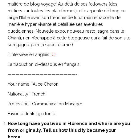
matière de blog voyage! Au delà de ses followers (des
milliers sur toutes les plateformes), elle arpente de long en
large l’Italie avec son frenchie de futur mari et raconte de
manière hyper vivante et détaillée ses aventures
quotidiennes. Nouvelle expo, nouveau resto, sagra dans le
NOS ARTICLES ART ET DESIGN
Chianti, rien n’échappe à cette bloggeuse qui a fait de son site
rasse
Burano, la palette
son gagne-pain (respect éternel).
mne
de tous les
superlatifs
L’interview en anglais
ICI
La traduction ci-dessous en français.
—————————————————-
Your name : Alice Cheron
Nationality : French
Profession : Communication Manager
Favorite drink : gin tonic
How long have you lived in Florence and where are you
from originally. Tell us how this city became your
home.