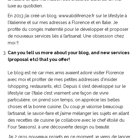
luxe au quotidien.
En 2013 j’ai créé un blog, www.alidifirenze.fr sur le lifestyle à
l’italienne et sur mes adresses à Florence et en Italie. Je
profite du congès maternité pour le développer et proposer
de nouveaux services liés à l’artisanat. Une obsession chez
moi !!
Can you tell us more about your blog, and new services
(proposal etc) that you offer!
Le blog est né car mes amis avaient adoré visiter Florence
avec moi et profiter de mes petites addresses d’insider
(shopping, restaurants, etc). Depuis il s’est développé sur le
lifestyle car l’Italie c’est vraiment une façon de vivre
particulière, on prend son temps, on apprécie les belles
choses et la bonne cuisine. Du coup je valorise beaucoup
l’artisanat, le savoir-faire et j’aime mélanger les sujets en allant
des recettes de cuisine (je collabore avec le chef étoilé du
Four Seasons), à une découverte design ou beauté.
J’ai 2 gros nouveaux projets en ce moment: je viens de lancer