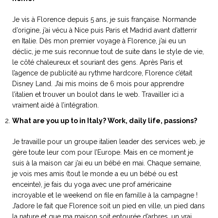
ART DE VIVRE ITALIEN
on du
Notre palette
Je vis à Florence depuis 5 ans, je suis française. Normande
marbré
Virtuosa Venezia
d’origine, j’ai vécu à Nice puis Paris et Madrid avant d’atterrir
en Italie. Dès mon premier voyage à Florence, j’ai eu un
déclic, je me suis reconnue tout de suite dans le style de vie,
le côté chaleureux et souriant des gens. Après Paris et
l’agence de publicité au rythme hardcore, Florence c’était
Disney Land. J’ai mis moins de 6 mois pour apprendre
l’italien et trouver un boulot dans le web. Travailler ici a
vraiment aidé à l’intégration.
What are you up to in Italy? Work, daily life, passions?
Je travaille pour un groupe italien leader des services web, je
gère toute leur com pour l’Europe. Mais en ce moment je
suis à la maison car j’ai eu un bébé en mai. Chaque semaine,
S ART ET DESIGN
je vois mes amis (tout le monde a eu un bébé ou est
Florentine
enceinte), je fais du yoga avec une prof américaine
incroyable et le weekend on file en famille à la campagne !
J’adore le fait que Florence soit un pied en ville, un pied dans
la nature et que ma maison soit entourée d’arbres, un vrai