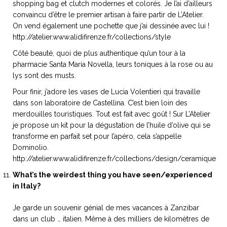
shopping bag et clutch modernes et colorés. Je l’ai d’ailleurs
convaincu d’être le premier artisan à faire partir de L’Atelier.
On vend également une pochette que j’ai dessinée avec lui !
http://atelier.www.alidifirenze.fr/collections/style
Côté beauté, quoi de plus authentique qu’un tour à la
pharmacie Santa Maria Novella, leurs toniques à la rose ou au
lys sont des musts.
Pour finir, j’adore les vases de Lucia Volentieri qui travaille
dans son laboratoire de Castellina. C’est bien loin des
merdouilles touristiques. Tout est fait avec goût ! Sur L’Atelier
je propose un kit pour la dégustation de l’huile d’olive qui se
transforme en parfait set pour l’apéro, cela s’appelle
Dominolio.
http://atelier.www.alidifirenze.fr/collections/design/ceramique
What’s the weirdest thing you have seen/experienced
in Italy?
Je garde un souvenir génial de mes vacances à Zanzibar
dans un club … italien. Même à des milliers de kilomètres de