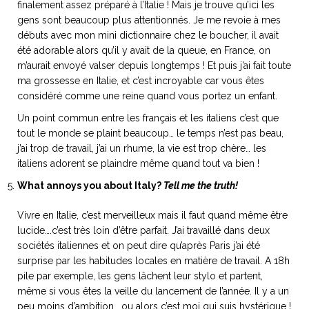
finalement assez préparé à l’Italie ! Mais je trouve qu’ici les
gens sont beaucoup plus attentionnés. Je me revoie à mes
débuts avec mon mini dictionnaire chez le boucher, il avait
été adorable alors qu’il y avait de la queue, en France, on
m’aurait envoyé valser depuis longtemps ! Et puis j’ai fait toute
ma grossesse en Italie, et c’est incroyable car vous êtes
considéré comme une reine quand vous portez un enfant.
Un point commun entre les français et les italiens c’est que
tout le monde se plaint beaucoup… le temps n’est pas beau,
j’ai trop de travail, j’ai un rhume, la vie est trop chère… les
italiens adorent se plaindre même quand tout va bien !
What annoys you about Italy?
Tell me the truth!
Vivre en Italie, c’est merveilleux mais il faut quand même être
lucide….c’est très loin d’être parfait. J’ai travaillé dans deux
sociétés italiennes et on peut dire qu’après Paris j’ai été
surprise par les habitudes locales en matière de travail. A 18h
pile par exemple, les gens lâchent leur stylo et partent,
même si vous êtes la veille du lancement de l’année. Il y a un
peu moins d’ambition… ou alors c’est moi qui suis hystérique !