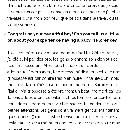
dimanche au bord de l’arno à Florence. Je crois que je suis
heureuse ici car je suis consciente de la chance que j’ai et je
travaille dur à mon bonheur que ce soit dans le travail ou la
vie personnelle.
Congrats on your beautiful boy! Can you tell us a little
bit about your experience having a baby in Florence?
Tout s’est déroulé avec beaucoup de facilité. Côté médical,
j’ai été suivi par des pro, les gens prennent soin de vous et
c’est très rassurant. Alors que l’Italie est un bordel
administratif permanent, le process médical qui entoure une
grossesse est par contre très bien huilé. Enceinte d’un mois,
mes rdv étaient fixés jusqu’à l’accouchement … Surprenante
l’Italie ! Ma grossesse a été vraiment un beau moment car les
italiens adoooorent les enfants et les femmes enceintes sont
considérées comme des vaches sacrés. Place dans le bus,
petites attentions, les gens sont vraiment gentils. Maintenant
que Leone a 5 mois, il est le bienvenue partout y compris au
restaurant, et cela même quand vous arrivez avec votre maxi
poussette et tout votre matériel.