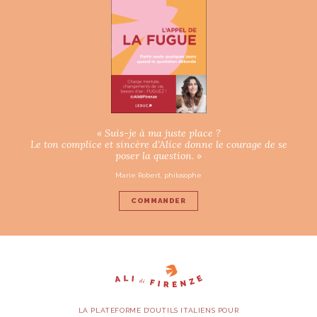
« Suis-je à ma juste place ?
Le ton complice et sincère d’Alice donne le courage de se
poser la question. »
Marie Robert, philosophe
COMMANDER
LA PLATEFORME D’OUTILS ITALIENS POUR