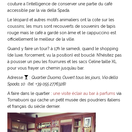
couture a l’intelligence de conserver une partie du café
accessible par la via della Spada.
Le léopard et autres motifs animaliers ont la cote sur les
coussins; les murs sont recouverts de souvenirs de tapis
NOS ARTICLES ART ET DESIGN
rouge mais le café a gardé son âme et le cappuccino est
rasse
Burano, la palette
officiellement le meilleur de la ville.
mne
de tous les
Quand y faire un tour? à 17h le samedi, quand le shopping
superlatifs
(de luxe, forcement, vu la position) est bouclé. N’hésitez pas
à pousser un peu les fourrures et les sacs Celine taille XL
pour vous frayer un chemin jusqu’au bar.
Adresse
:
Quartier Duomo,
Ouvert tous les jours,
Via della
Spada, 10 (tel: +
39 055 2776328)
A faire dans le quartier :
une visite éclair au bar à parfums
via
Tornabuoni qui cache un petit musée des poudriers italiens
et français du siècle dernier.