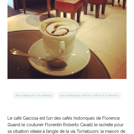
idéos
SANAT
AGE ITALIEN
LE DÉCOR ITALIEN
SUBLIME !
 DEMAIN
NCONTRER
LIRE
OYAGER
YSELF AND I
WEBSERIE
 ET FUGUEUSES
 journal
Dolce Follia
ian
joie de vivre
TALIEN
ARTISANAT ITALIEN
ignages
e bord
LIRE
IEW, Lucia
Les cuirs de
outils
Toscane
NOS ADRESSES À FLORENCE
NOS ADRESSES CAFÉ ET SORTIE À FLORENCE
Le café Giacosa est l’un des cafés historiques de Florence.
Quand le couturier Florentin Roberto Cavalli le rachète pour
sa situation idéale à l’angle de la via Tornabuoni, la maison de