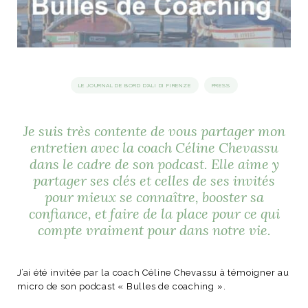
idéos
SANAT
AGE ITALIEN
LE DÉCOR ITALIEN
SUBLIME !
 DEMAIN
LE JOURNAL DE BORD D'ALI DI FIRENZE
PRESS
NCONTRER
LIRE
OYAGER
YSELF AND I
WEBSERIE
Je suis très contente de vous partager mon
 ET FUGUEUSES
 journal
Dolce Follia
ian
joie de vivre
entretien avec la coach Céline Chevassu
TALIEN
ARTISANAT ITALIEN
ignages
e bord
LIRE
dans le cadre de son podcast. Elle aime y
IEW, Lucia
Les cuirs de
outils
partager ses clés et celles de ses invités
Toscane
pour mieux se connaître, booster sa
confiance, et faire de la place pour ce qui
compte vraiment pour dans notre vie.
J’ai été invitée par la coach Céline Chevassu à témoigner au
micro de son podcast « Bulles de coaching ».