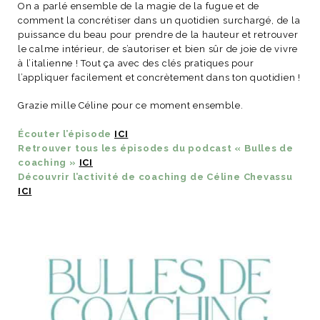
On a parlé ensemble de la magie de la fugue et de
comment la concrétiser dans un quotidien surchargé, de la
puissance du beau pour prendre de la hauteur et retrouver
le calme intérieur, de s’autoriser et bien sûr de joie de vivre
à l’italienne ! Tout ça avec des clés pratiques pour
NOS ARTICLES ART ET DESIGN
l’appliquer facilement et concrètement dans ton quotidien !
rasse
Burano, la palette
Grazie mille Céline pour ce moment ensemble.
mne
de tous les
superlatifs
Écouter l’épisode
ICI
Retrouver tous les épisodes du podcast « Bulles de
coaching »
ICI
Découvrir l’activité de coaching de Céline Chevassu
ICI