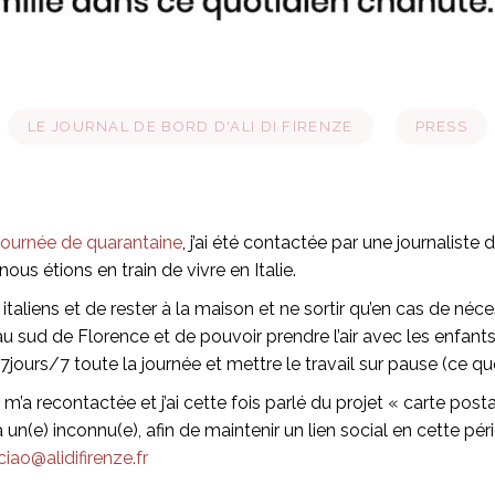
LE JOURNAL DE BORD D'ALI DI FIRENZE
PRESS
journée de quarantaine
, j’ai été contactée par une journaliste 
ous étions en train de vivre en Italie.
italiens et de rester à la maison et ne sortir qu’en cas de néc
 au sud de Florence et de pouvoir prendre l’air avec les enfan
ours/7 toute la journée et mettre le travail sur pause (ce que 
 recontactée et j’ai cette fois parlé du projet « carte postal
n(e) inconnu(e), afin de maintenir un lien social en cette pér
ciao@alidifirenze.fr