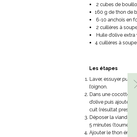
2 cubes de bouill
160 g de thon de 
6-10 anchois en f
2 cuillères à soup
Huile d’olive extra
4 cuillères à sou
Les étapes
Laver, essuyer puis co
l’oignon.
Dans une cocotte (la 
d’olive puis ajouter l
cuit (résultat presqu
Déposer la viande sur
5 minutes (tourner ré
Ajouter le thon émiet