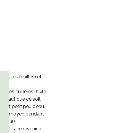
sans les feuilles) et
ites cuillères l’huile
 Il faut que ce soit
 tout petit peu d’eau.
, à feu moyen pendant
e brûle)
R et faire revenir à