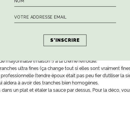
 en tournant la viande de temps en temps (toujours remuer vi
ûle). Si la marinade est trop sèche, ajouter un peu d’eau.
 avec la fourchette si du sang sort encore de la viande. Si rien
aisser refroidir.
r un pied mixeur directement dans la cocotte (ou sortir la mari
xer le fond de sauce. Si ça accroche, mettre un peu d’eau et r
.
Le résultat final doit être une crème ULTRA LISSE. Faire refro
 de mayonnaise (maison !) à la crème refroidie.
ranches ultra fines (ça change tout si elles sont vraiment fin
rofessionnelle (tendre époux était pas peu fier d’utiliser la s
ui aidera à avoir des tranches bien homogènes.
 dans un plat et é
taler la sauce par dessus. Pour la déco, vo