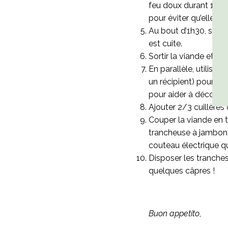
feu doux durant 1h45
pour éviter qu’elle br
Au bout d’1h30, sentir
est cuite.
Sortir la viande et la l
En parallèle, utilise
un récipient) pour mi
pour aider à décoller
Ajouter 2/3 cuillères
Couper la viande en t
trancheuse à jambon p
couteau électrique q
Disposer les tranches
quelques câpres !
Buon appetito
,