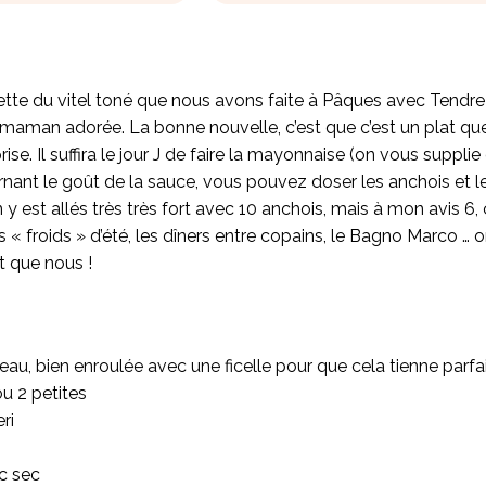
cette du vitel toné que nous avons faite à Pâques avec Tendre
-maman adorée. La bonne nouvelle, c’est que c’est un plat que
se. Il suffira le jour J de faire la mayonnaise (on vous supplie
rnant le goût de la sauce, vous pouvez doser les anchois et l
y est allés très très fort avec 10 anchois, mais à mon avis 6, ça
s « froids » d’été, les dîners entre copains, le Bagno Marco …
t que nous !
eau, bien enroulée avec une ficelle pour que cela tienne parf
u 2 petites
ri
nc sec