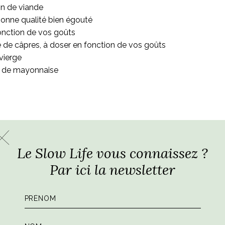
on de viande
bonne qualité bien égouté
onction de vos goûts
e de câpres, à doser en fonction de vos goûts
 vierge
pe de mayonnaise
uper en dés (ou passer vite fait au mixer) la carotte, le céleri (
Le Slow Life vous connaissez ?
prévoir avec un couvercle qui ferme parfaitement), mettre 2 pet
Par ici la newsletter
es légumes coupés et faire revenir à feu vif pendant 15 minutes.
e comme une pâte un peu marron). Si c’est trop sec, ajouter un
 la marinade, ajouter le vin blanc et les 2 cubes de bouillon
gulièrement la viande et remuer la marinade pour éviter qu’ell
té sans huile, les câpres égouttées et les anchois puis COUVRI