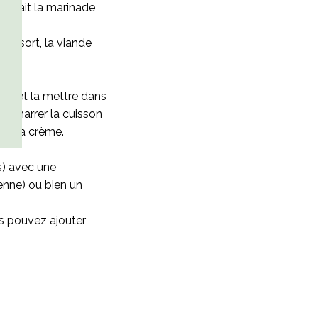
te fait la marinade
 ne sort, la viande
nade et la mettre dans
edémarrer la cuisson
idir la crème.
es) avec une
ienne) ou bien un
us pouvez ajouter