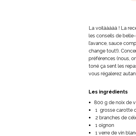
La voilààààà ! La re
les conseils de belle
l’avance, sauce compri
change tout!). Conce
préférences (nous, on 
toné ça sent les repa
vous régalerez autan
Les ingrédients
800 g de noix de v
1 grosse carotte o
2 branches de céle
1 oignon
1 verre de vin bla