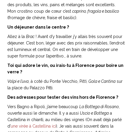
ART DE VIVRE ITALIEN
des produits, les vins, pains et mélanges sont excellents.
on du
Notre palette
Mon crostino coup de cœur c’est
caprino, fragola e basilico
(fromage de chèvre, fraise et basilic).
marbré
Virtuosa Venezia
Un déjeuner dans le centre ?
Allez à la
Brac
! Avant d’y travailler j’y allais très souvent pour
déjeuner. C’est bon, léger avec des prix raisonnables, l’endroit
est lumineux et central. On est en train de développer une
super formule pour l’aperitivo… à suivre.
Toi qui adore le vin, ou irais-tu à Florence pour boire un
verre ?
Volpi e l’uva
, à coté du Ponte Vecchio, P
itti, Gola e Cantina
sur
la place du Palazzo Pitti.
Des adresses pour tester des vins hors de Florence ?
S ART ET DESIGN
Vers Bagno a Ripoli, j’aime beaucoup
La Bottega di Rosano
,
Florentine
ouverte aussi le dimanche. Il y a aussi
Uscio e Bottega
a
Castellina in chianti, au milieu des vignes (On avait déjà parlé
d’
une virée à Castellina ici
). Je vais aussi souvent dans la