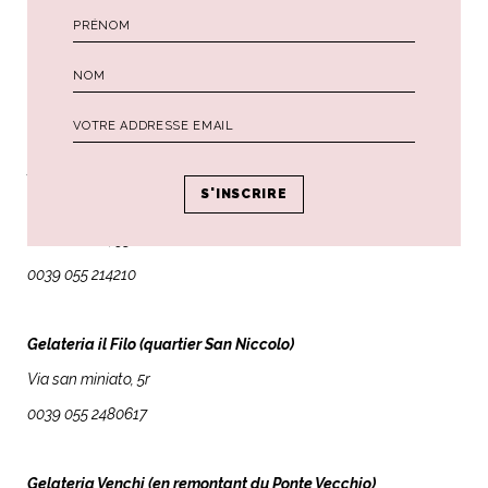
Adresses
:
Osteria Cipolla Rossa (quartier San Lorenzo)
Via dei conti, 53r
0039 055 214210
Gelateria il Filo (quartier San Niccolo)
Via san miniato, 5r
0039 055 2480617
Gelateria Venchi (en remontant du Ponte Vecchio)