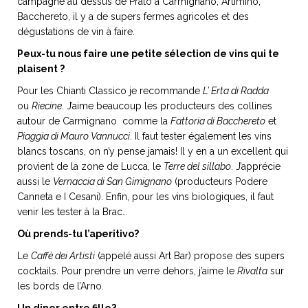
campagne au dessus de Prato à Carmignano, Artimino,
Bacchereto, il y a de supers fermes agricoles et des
dégustations de vin à faire.
Peux-tu nous faire une petite sélection de vins qui te
plaisent ?
Pour les Chianti Classico je recommande
L’ Erta di Radda
ou
Riecine
. J’aime beaucoup les producteurs des collines
autour de Carmignano comme la
Fattoria di Bacchereto
et
Piaggia di Mauro Vannucci
. Il faut tester également les vins
blancs toscans, on n’y pense jamais! Il y en a un excellent qui
provient de la zone de Lucca, le
Terre del sillabo
. J’apprécie
aussi le
Vernaccia di San Gimignano
(producteurs Podere
Canneta e I Cesani). Enfin, pour les vins biologiques, il faut
venir les tester à la Brac…
Où prends-tu l’aperitivo?
Le
Caffè dei Artisti
(appelé aussi Art Bar) propose des supers
cocktails. Pour prendre un verre dehors, j’aime le
Rivalta
sur
les bords de l’Arno.