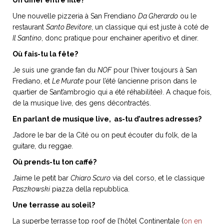
Un diner entre fille?
Une nouvelle pizzeria à San Frendiano
Da Gherardo
ou le
restaurant
Santo Bevitore
, un classique qui est juste à coté de
Il Santino
, donc pratique pour enchainer aperitivo et diner.
Où fais-tu la fête?
Je suis une grande fan du
NOF
pour l’hiver toujours à San
Frediano, et
Le Murate
pour l’été (ancienne prison dans le
quartier de Sant’ambrogio qui a été réhabilitée). A chaque fois,
de la musique live, des gens décontractés.
En parlant de musique live, as-tu d’autres adresses?
J’adore le bar de la Cité ou on peut écouter du folk, de la
guitare, du reggae.
Où prends-tu ton caffé?
J’aime le petit bar
Chiaro Scuro
via del corso, et le classique
Paszkowski
piazza della repubblica.
Une terrasse au soleil?
La superbe terrasse top roof de l’hôtel Continentale (
on en