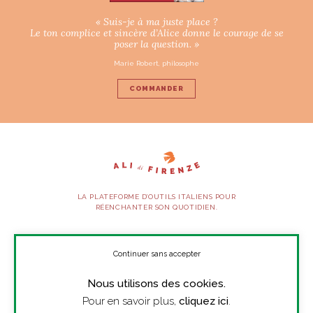
« Suis-je à ma juste place ?
Le ton complice et sincère d’Alice donne le courage de se
poser la question. »
Marie Robert, philosophe
COMMANDER
LA PLATEFORME D’OUTILS ITALIENS POUR
RÉENCHANTER SON QUOTIDIEN.
SUIVEZ-NOUS
Continuer sans accepter
Nous utilisons des cookies.
À PROPOS
Pour en savoir plus,
cliquez ici
.