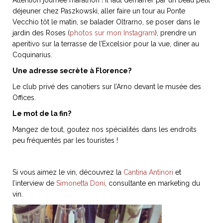
Attention journée marathon ! Il faut démarrer par un beau petit
déjeuner chez Paszkowski, aller faire un tour au Ponte
Vecchio tôt le matin, se balader Oltrarno, se poser dans le
jardin des Roses (
photos sur mon Instagram
), prendre un
aperitivo sur la terrasse de l’Excelsior pour la vue, diner au
Coquinarius.
Une adresse secrète à Florence?
Le club privé des canotiers sur l’Arno devant le musée des
Offices.
Le mot de la fin?
Mangez de tout, goutez nos spécialités dans les endroits
peu fréquentés par les touristes !
Si vous aimez le vin, découvrez la
Cantina Antinori
et
l’interview de
Simonetta Doni
, consultante en marketing du
vin.