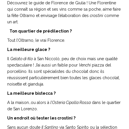
Découvrez le guide de Florence de Giulia ! Une Florentine
qui connaît sa région et ses vins comme sa poche, aime faire
la fête Oltrarno et envisage l’élaboration des
crostini
comme
un art.
NOS ARTICLES ART ET DESIGN
Ton quartier de prédilection ?
rasse
Burano, la palette
Tout l’Oltrarno, le vrai Florence.
mne
de tous les
La meilleure glace ?
superlatifs
Il
Gelato di filo
à San Niccolò, peu de choix mais une qualité
spectaculaire ! J’ai aussi un faible pour
Venchi
piazza del
porcellino. Ils sont spécialistes du chocolat donc ils
réussissent particulièrement bien toutes les glaces chocolat,
noisette et gianduja.
La meilleure bistecca ?
A la maison…ou alors à
l’Osteria Cipolla Rossa
dans le quartier
de San Lorenzo.
Un endroit où tester les crostini ?
Sans aucun doute
Il Santino
via Santo Spirito ou la sélection