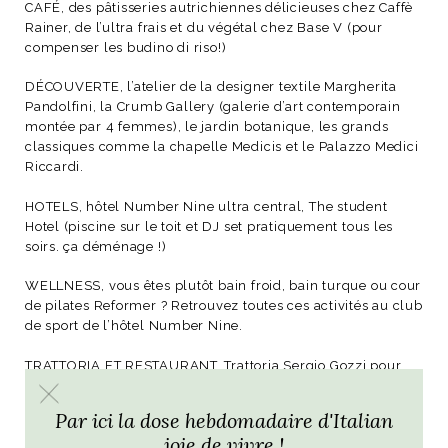
CAFÉ, des pâtisseries autrichiennes délicieuses chez Caffè
Rainer, de l’ultra frais et du végétal chez Base V (pour
compenser les budino di riso!)
DÉCOUVERTE, l’atelier de la designer textile
Margherita
Pandolfini
, la
Crumb Gallery
(galerie d’art contemporain
montée par 4 femmes), le jardin botanique, les grands
classiques comme la
chapelle Medicis
et le Palazzo Medici
Riccardi.
HOTELS, hôtel Number Nine ultra central, The student
Hotel (piscine sur le toit et DJ set pratiquement tous les
soirs. ça déménage !)
WELLNESS, vous êtes plutôt bain froid, bain turque ou cour
de pilates Reformer ? Retrouvez toutes ces activités au club
de sport de l’hôtel Number Nine.
TRATTORIA ET RESTAURANT, Trattoria Sergio Gozzi pour
une adresse ultra typique avec la nappe à carreaux qui va
bien, Il Vegetariano pour ses propositions végétariennes et
Par ici la dose hebdomadaire d'Italian
vegan, Perseus pour son pinzimonio de légumes à tremper
joie de vivre !
dans l’huile d’olive, le traiteur Galanti pour sa cave à vin