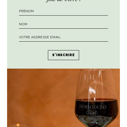
exceptionnelle (super pratique ce traiteur si vous louez un
appartement), Bashifu Hotpot pour une cuisine
traditionnelle chinoise ultra relevée.