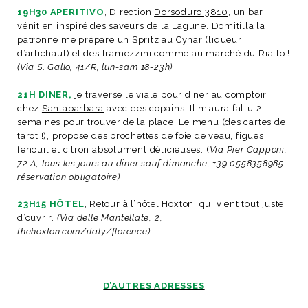
19H30 APERITIVO
, Direction
Dorsoduro 3810
, un bar
vénitien inspiré des saveurs de la Lagune. Domitilla la
patronne me prépare un Spritz au Cynar (liqueur
d’artichaut) et des tramezzini comme au marché du Rialto !
(Via S. Gallo, 41/R, lun-sam 18-23h)
21H DINER,
je traverse le viale pour diner au comptoir
chez
Santabarbara
avec des copains. Il m’aura fallu 2
semaines pour trouver de la place! Le menu (des cartes de
tarot !), propose des brochettes de foie de veau, figues,
fenouil et citron absolument délicieuses. (
Via Pier Capponi,
72 A, tous les jours au diner sauf dimanche, +39 0558358985
réservation obligatoire)
23H15 HÔTEL
, Retour à l’
hôtel Hoxton
, qui vient tout juste
d’ouvrir.
(Via delle Mantellate, 2,
thehoxton.com/italy/florence)
D’AUTRES ADRESSES