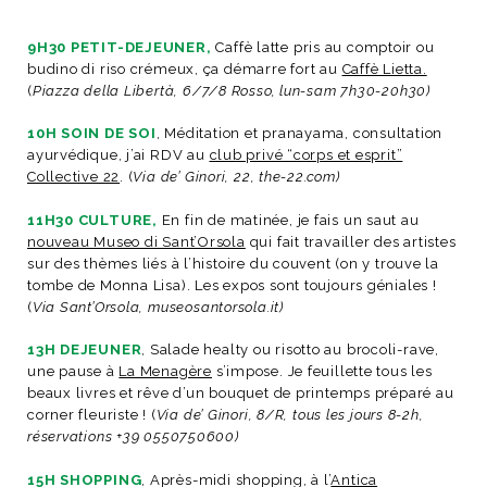
9H30 PETIT-DEJEUNER,
Caffè latte pris au comptoir ou
budino di riso crémeux, ça démarre fort au
Caffè Lietta.
(
Piazza della Libertà, 6/7/8 Rosso, lun-sam 7h30-20h30)
10H SOIN DE SOI
, Méditation et pranayama, consultation
ayurvédique, j’ai RDV au
club privé “corps et esprit”
Collective 22
. (
Via de’ Ginori, 22, the-22.com)
11H30 CULTURE,
En fin de matinée, je fais un saut au
nouveau Museo di Sant’Orsola
qui fait travailler des artistes
sur des thèmes liés à l’histoire du couvent (on y trouve la
tombe de Monna Lisa). Les expos sont toujours géniales !
(
Via Sant’Orsola, museosantorsola.it)
13H DEJEUNER
, Salade healty ou risotto au brocoli-rave,
une pause à
La Menagère
s’impose. Je feuillette tous les
beaux livres et rêve d’un bouquet de printemps préparé au
corner fleuriste ! (
Via de’ Ginori, 8/R, tous les jours 8-2h,
réservations +39 0550750600)
15H SHOPPING
, Après-midi shopping, à l’
Antica