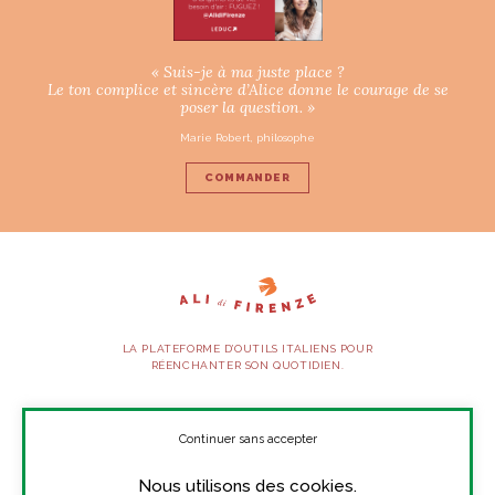
« Suis-je à ma juste place ?
Le ton complice et sincère d’Alice donne le courage de se
poser la question. »
Marie Robert, philosophe
COMMANDER
LA PLATEFORME D’OUTILS ITALIENS POUR
RÉENCHANTER SON QUOTIDIEN.
SUIVEZ-NOUS
Continuer sans accepter
Nous utilisons des cookies.