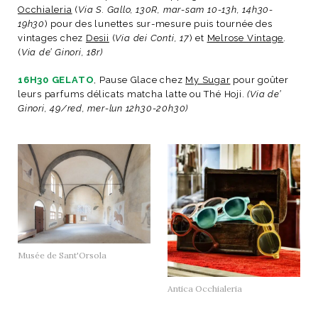
Occhialeria
(
Via S. Gallo, 130R, mar-sam 10-13h, 14h30-
19h30
) pour des lunettes sur-mesure puis tournée des
vintages chez
Desii
(
Via dei Conti, 17
) et
Melrose Vintage
.
(
Via de’ Ginori, 18r)
16H30 GELATO
, Pause Glace chez
My Sugar
pour goûter
leurs parfums délicats matcha latte ou Thé Hoji.
(Via de’
Ginori, 49/red, mer-lun 12h30-20h30)
Musée de Sant'Orsola
Antica Occhialeria