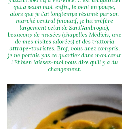
qui a selon moi, enfin, le vent en poupe,
alors que je l'ai longtemps résumé par son
marché central (mouaif, je lui préfère
largement celui de Sant’Ambrogio),
NOS ARTICLES ART ET DESIGN
beaucoup de musées (chapelles Médicis, une
rasse
Burano, la palette
de mes visites adorées) et des trattoria
mne
de tous les
attrape-touristes. Bref, vous avez compris,
superlatifs
je ne portais pas ce quartier dans mon cœur
! Et bien laissez-moi vous dire qu'il y a du
changement.