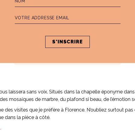
NOS ADRESSES À FLORENCE
NOS ADRESSES ART 
PASSEGGIATA, LA PROMENADE À L'ITALIENNE
us laissera sans voix. Situés dans la chapelle éponyme dans 
es mosaïques de marbre, du plafond si beau, de l’émotion sol
ne des visites que je préfère à Florence. N’oubliez surtout pas 
e dans la pièce à côté.
.