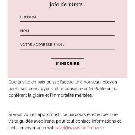
joie de vivre !
après leur victoire sur les rivales guelfes.
La rencontre entre Farinata et Dante est l’une des plus
touchantes de toute la Divine
Comédie, mais les versets les
plus émouvants du poème sont ceux gravés sur une
deuxième dalle que j’aime beaucoup, celle qui repose sur le
pavé près de la porte du Paradis du
Baptistère
.
C’est par ces versets, un véritable testament spirituel, que
Dante adresse à sa ville son
message d’espoir. Exilé de sa
patrie, à cause des terribles vengeances, le divin florentin
continue à espérer que ce triste épilogue dû à son
engagement politique, puisse enfin trouver une fin heureuse.
Que la ville en paix puisse l’accueillir à nouveau, citoyen
parmi ses concitoyens, et le consacre enfin Poète en lui
conférant la gloire et l’immortalité méritées.
Si vous voulez approfondir ce parcours et effectuer une
visite guidée avec Irene, pour tout contact, informations et
tarifs, envoyer un email
travel@www.alidifirenze.fr