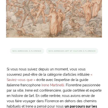
idéos
SANAT
AGE ITALIEN
LE DÉCOR ITALIEN
SUBLIME !
 DEMAIN
NCONTRER
LIRE
OYAGER
YSELF AND I
WEBSERIE
 ET FUGUEUSES
 journal
Dolce Follia
ian
joie de vivre
NOS ADRESSES À FLORENCE
NOS ADRESSES ART ET CULTURE À FLORENCE
TALIEN
ARTISANAT ITALIEN
ignages
e bord
LIRE
IEW, Lucia
Les cuirs de
outils
Toscane
Si vous nous suivez depuis un moment, vous vous
souvenez peut-être de la catégorie d’articles intitulée
«
Saviez-vous que »
écrite avec l’expertise de la guide
italienne francophone
Irene Martinelli.
Florentine passionnée
par sa ville, Irene est conférencière, guide certifiée et experte
en histoire de l’art. En cette rentrée, nous avions envie de
vous faire voyager dans Florence en dehors des chemins
habituels et Irene a pensé pour nous
un parcours sur les