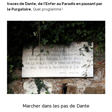
traces de Dante, de l’Enfer au Paradis en passant par
le Purgatoire.
Quel programme !
NOS ARTICLES ART ET DESIGN
rasse
Burano, la palette
mne
de tous les
superlatifs
Marcher dans les pas de Dante