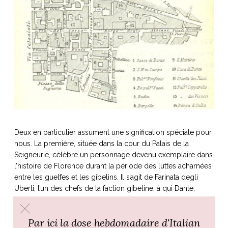
Deux en particulier assument une signification spéciale pour
nous.
La première, située dans la cour du Palais de la
Seigneurie, célèbre un personnage devenu
exemplaire dans
l’histoire de Florence durant la période des luttes acharnées
entre les
guelfes et les gibelins. Il s’agit de Farinata degli
Uberti, l’un des chefs de la faction gibeline, à qui Dante,
malgré son appartenance à la faction adverse, rend un grand
hommage en lui
reconnaissant d’avoir sauvé la ville de la
Par ici la dose hebdomadaire d'Italian
destruction que ses compagnons gibelins avait
décrété