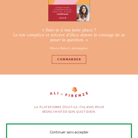
« Suis-je à ma juste place ?
Le ton complice et sincère d’Alice donne le courage de se
poser la question. »
Marie Robert, philosophe
COMMANDER
LA PLATEFORME D’OUTILS ITALIENS POUR
RÉENCHANTER SON QUOTIDIEN.
SUIVEZ-NOUS
Continuer sans accepter