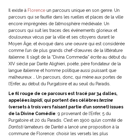
ART DE VIVRE ITALIEN
Il existe à
Florence
un parcours unique en son genre. Un
on du
Notre palette
parcours qui se faufile dans les ruelles et places de la ville
marbré
Virtuosa Venezia
encore imprégnées de l’atmosphère médiévale. Un
parcours qui suit les traces des événements glorieux et
douloureux vécus par la ville et ses citoyens durant le
Moyen Âge, et évoqué dans une oeuvre qui est considérée
comme l’un de plus grands chef-d’œuvres de la littérature
italienne. Il s’agit de la “Divina Commedia” écrite au début du
XIV siècle par Dante Alighieri, poète, père fondateur de la
langue italienne et homme politique aussi puissant que
malheureux … Un parcours, donc, qui mène aux portes de
l’Enfer, au début du Purgatoire et au seuil du Paradis.
Le fil rouge de ce parcours est tracé par 34 dalles,
appelées
lapidi,
qui portent des célèbres
terzine
S ART ET DESIGN
(versets à trois vers faisant partie d’un sonnet) issues
Florentine
de la Divine Comédie
: 9 provenant de l’Enfer, 5 du
Purgatoire et 20 du Paradis. C’est en 1900 qu’un comité de
Dantisti
(amateurs de Dante) a lancé une proposition à la
commune de Florence: choisir les versets les plus