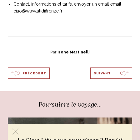
Contact, informations et tarifs, envoyer un email email
ART DE VIVRE ITALIEN
ciao@www.alidifirenze.fr
on du
Notre palette
marbré
Virtuosa Venezia
Par
Irene Martinelli
PRÉCÉDENT
SUIVANT
Poursuivre le voyage...
S ART ET DESIGN
Florentine