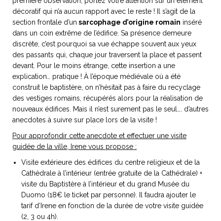
première observation, portez votre attention sur un élément
décoratif qui n’a aucun rapport avec le reste ! Il s’agit de la
section frontale d’un
sarcophage d’origine romain
inséré
dans un coin extrême de l’édifice. Sa présence demeure
discrète, c’est pourquoi sa vue échappe souvent aux yeux
NOS ARTICLES ART ET DESIGN
des passants qui, chaque jour traversent la place et passent
rasse
Burano, la palette
devant. Pour le moins étrange, cette insertion a une
mne
de tous les
explication… pratique ! À l’époque médiévale où a été
superlatifs
construit le baptistère, on n’hésitait pas à faire du recyclage
des vestiges romains, récupérés alors pour la réalisation de
nouveaux édifices. Mais il n’est surement pas le seul…. d’autres
anecdotes à suivre sur place lors de la visite !
Pour approfondir cette anecdote et effectuer une visite
guidée de la ville, Irene vous propose :
Visite extérieure des édifices du centre religieux et de la
Cathédrale à l’intérieur (entrée gratuite de la Cathédrale) +
visite du Baptistère à l’intérieur et du grand Musée du
Duomo (18€ le ticket par personne). Il faudra ajouter le
tarif d’Irene en fonction de la durée de votre visite guidée
(2, 3 ou 4h).