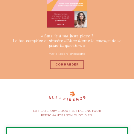
« Suis-je à ma juste place ?
Le ton complice et sincère d’Alice donne le courage de se
poser la question. »
Marie Robert, philosophe
COMMANDER
LA PLATEFORME D’OUTILS ITALIENS POUR
RÉENCHANTER SON QUOTIDIEN.
SUIVEZ-NOUS