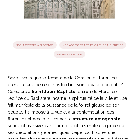
idéos
SANAT
AGE ITALIEN
LE DÉCOR ITALIEN
SUBLIME !
 DEMAIN
NCONTRER
LIRE
NOS ADRESSES À FLORENCE
NOS ADRESSES ART ET CULTURE À FLORENCE
OYAGER
YSELF AND I
WEBSERIE
SAVIEZ-VOUS QUE
 ET FUGUEUSES
 journal
Dolce Follia
ian
joie de vivre
TALIEN
ARTISANAT ITALIEN
ignages
e bord
LIRE
IEW, Lucia
Les cuirs de
Saviez-vous que le Temple de la Chrétienté Florentine
outils
Toscane
présente une petite curiosité dans son apparat décoratif ?
Consacré à
Saint Jean-Baptiste
, patron de Florence,
l’édifice du Baptistère incarne la spiritualité de la ville et il se
fait manifeste de la puissance de la foi religieuse de son
peuple. Il s’impose à la vue et à la contemplation des
florentins et des touristes par sa
structure octogonale
solide et massive, par l’harmonie et la simple élégance de
ses décorations géométriques. Cependant, après une