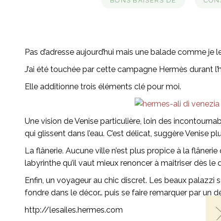
BONS BAISERS DE
CONS
Pas d’adresse aujourd’hui mais une balade comme je l
J’ai été touchée par cette campagne Hermès durant l’hiv
Elle additionne trois éléments clé pour moi.
Une vision de Venise particulière, loin des incontourna
qui glissent dans l’eau. C’est délicat, suggère Venise plus
La flânerie. Aucune ville n’est plus propice à la flâneri
labyrinthe qu’il vaut mieux renoncer à maitriser dès le 
Enfin, un voyageur au chic discret. Les beaux palazzi 
fondre dans le décor… puis se faire remarquer par un dé
http://lesailes.hermes.com