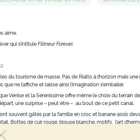
EILS POUR VOTRE VOYAGE EN ITALIE
NOS ADRESSES 
es aime.
er qui s’intitule
Flâneur Forever.
bles du tourisme de masse. Pas de Rialto à l’horizon mais une 
 que ne l’affiche et laisse ainsi l’imagination s’emballer.
e que Venise et la Sérenissime offre même le choix du terrain de
départ, une surprise – peut être – au bout de ce petit canal.
sont souvent gâtés par la famille en croc et banane assis deva
tail. Bottes de cuir rouge, blouse blanche, motifs, l’art d’he