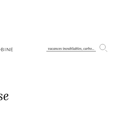
vacances inoubliables, carbo...
OBINE
se