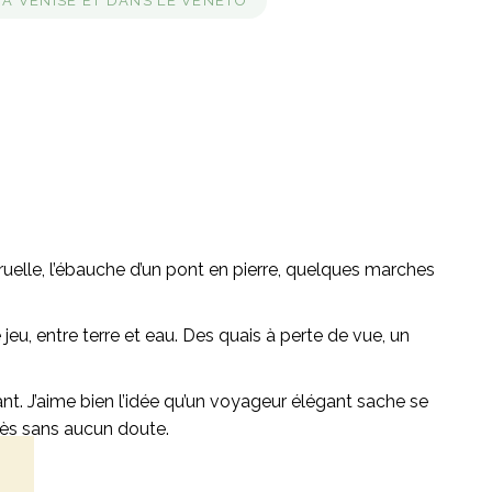
À VENISE ET DANS LE VENETO
ruelle, l’ébauche d’un pont en pierre, quelques marches
 jeu, entre terre et eau. Des quais à perte de vue, un
nt. J’aime bien l’idée qu’un voyageur élégant sache se
rmès sans aucun doute.