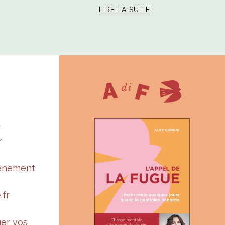
LIRE LA SUITE
r
r
vénement
.fr
ger vos