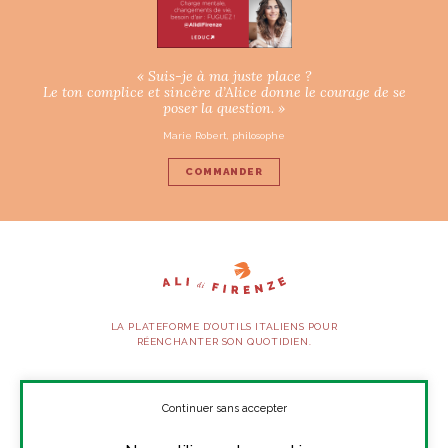
« Suis-je à ma juste place ?
Le ton complice et sincère d’Alice donne le courage de se
poser la question. »
Marie Robert, philosophe
COMMANDER
LA PLATEFORME D’OUTILS ITALIENS POUR
RÉENCHANTER SON QUOTIDIEN.
SUIVEZ-NOUS
Continuer sans accepter