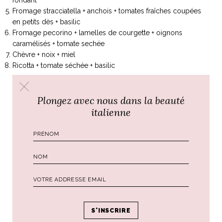
Fromage stracciatella + anchois + tomates fraîches coupées
en petits dès + basilic
Fromage pecorino + lamelles de courgette + oignons
caramélisés + tomate sechée
Chèvre + noix + miel
Ricotta + tomate séchée + basilic
Buona serata amici !
Plongez avec nous dans la beauté
Ali
italienne
Suivez moi sur
Facebook
,
Instagram
et
Pinterest
!