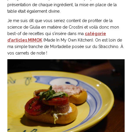
ART DE VIVRE ITALIEN
présentation de chaque ingrédient, la mise en place de la
table était également divine.
on du
Notre palette
marbré
Virtuosa Venezia
Je me suis dit que vous seriez content de profiter de la
science de Giulia en matière de Crostini et voilà donc mon
best-of de recettes qui s’insère dans ma
catégorie
d’articles MIMOK
(Made In My Own Kitchen). On est loin de
ma simple tranche de Mortadelle posée sur du Stracchino. À
vos carnets de note !
S ART ET DESIGN
Florentine