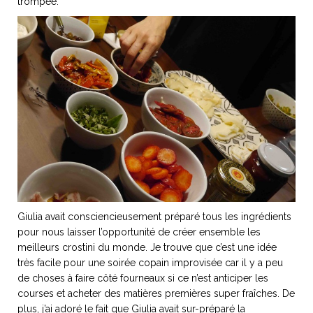
trompée.
NOS ARTICLES ART ET DESIGN
rasse
Burano, la palette
mne
de tous les
superlatifs
Giulia avait consciencieusement préparé tous les ingrédients
pour nous laisser l’opportunité de créer ensemble les
meilleurs crostini du monde. Je trouve que c’est une idée
très facile pour une soirée copain improvisée car il y a peu
de choses à faire côté fourneaux si ce n’est anticiper les
courses et acheter des matières premières super fraîches. De
plus, j’ai adoré le fait que Giulia avait sur-préparé la