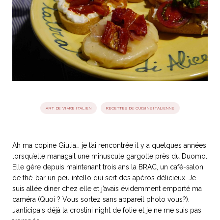
idéos
SANAT
AGE ITALIEN
LE DÉCOR ITALIEN
SUBLIME !
 DEMAIN
NCONTRER
LIRE
OYAGER
YSELF AND I
WEBSERIE
 ET FUGUEUSES
 journal
Dolce Follia
ian
joie de vivre
TALIEN
ARTISANAT ITALIEN
ignages
e bord
ART DE VIVRE ITALIEN
RECETTES DE CUISINE ITALIENNE
LIRE
IEW, Lucia
Les cuirs de
outils
Toscane
Ah ma copine Giulia… je l’ai rencontrée il y a quelques années
lorsqu’elle managait une minuscule gargotte près du Duomo.
Elle gère depuis maintenant trois ans la BRAC, un café-salon
de thé-bar un peu intello qui sert des apéros délicieux. Je
suis allée diner chez elle et j’avais évidemment emporté ma
caméra (Quoi ? Vous sortez sans appareil photo vous?).
J’anticipais déjà la crostini night de folie et je ne me suis pas