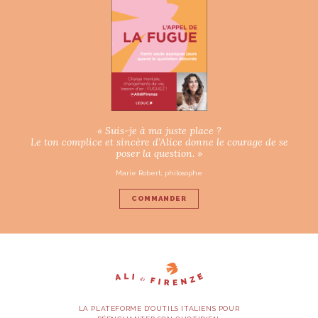
« Suis-je à ma juste place ?
Le ton complice et sincère d’Alice donne le courage de se
poser la question. »
Marie Robert, philosophe
COMMANDER
LA PLATEFORME D’OUTILS ITALIENS POUR