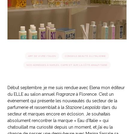
idéos
SANAT
AGE ITALIEN
LE DÉCOR ITALIEN
SUBLIME !
 DEMAIN
NCONTRER
LIRE
OYAGER
YSELF AND I
WEBSERIE
ART DE VIVRE ITALIEN
CONSEILS BEAUTÉ À L'ITALIENNE
 ET FUGUEUSES
 journal
Dolce Follia
ian
joie de vivre
TALIEN
ARTISANAT ITALIEN
ignages
e bord
NOS ADRESSES À NAPLES, CAPRI ET SUR LA CÔTE AMALFITAINE
LIRE
IEW, Lucia
Les cuirs de
outils
Toscane
Début septembre, je me suis rendue avec Elena mon éditeur
du ELLE au salon annuel
Fragranze
à Florence. C’est un
événement qui présente les nouveautés du secteur de la
parfumerie et rassemblait à la
Stazione Leopolda
stars du
secteur et marques encore en éclosion. Je souhaitais
absolument rencontrer la marque « Eau d’Italie » qui
chatouillait ma curiosité depuis un moment, et j’ai eu la
chance de passer une demi-heure avec Marina Sarsale sa