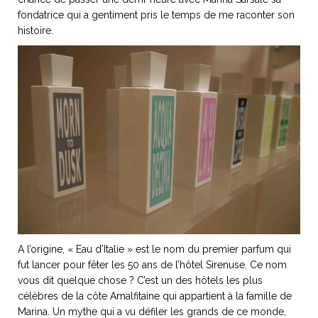
fondatrice qui a gentiment pris le temps de me raconter son
histoire.
NOS ARTICLES ART ET DESIGN
rasse
Burano, la palette
mne
de tous les
superlatifs
A l’origine, « Eau d’Italie » est le nom du premier parfum qui
fut lancer pour fêter les 50 ans de l’hôtel Sirenuse. Ce nom
vous dit quelque chose ? C’est un des hôtels les plus
célèbres de la côte Amalfitaine qui appartient à la famille de
Marina. Un mythe qui a vu défiler les grands de ce monde,