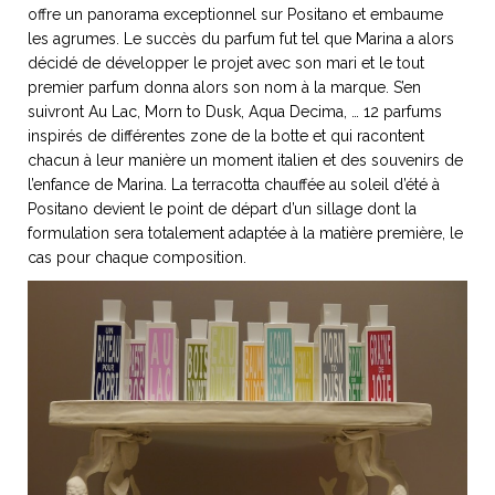
offre un panorama exceptionnel sur Positano et embaume
ART DE VIVRE ITALIEN
les agrumes. Le succès du parfum fut tel que Marina a alors
on du
Notre palette
décidé de développer le projet avec son mari et le tout
marbré
Virtuosa Venezia
premier parfum donna alors son nom à la marque. S’en
suivront Au Lac, Morn to Dusk, Aqua Decima, … 12 parfums
inspirés de différentes zone de la botte et qui racontent
chacun à leur manière un moment italien et des souvenirs de
l’enfance de Marina. La terracotta chauffée au soleil d’été à
Positano devient le point de départ d’un sillage dont la
formulation sera totalement adaptée à la matière première, le
cas pour chaque composition.
S ART ET DESIGN
Florentine