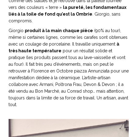
comme des statues et je retrouve dans la palette tournée
vers des couleurs « terre »
la pureté, les fondamentaux
liés à la toile de fond qu’est la Ombrie
. Giorgio, sans
compromis.
Giorgio
produit à la main chaque pièce
(90% au tour),
même si certaines lignes, comme les carafes sont obtenues
avec un coulage de porcelaine. Il travaille uniquement
à
très haute température
pour un résultat solide et
pratique (les produits passent tous au lave-vaisselle et vont
au four). Il fait très peu d’événements, mais on peut le
retrouver à Florence en Octobre piazza Annunziata pour une
manifestation dédiée à la céramique. L’artiste-artisan
collabore avec Armani, Poltrona Frau, Devon & Devon ; il a
été vendu au Bon Marché, au Conrad shop… mais attention,
toujours dans la limite de sa force de travail. Un artisan, avant
tout.