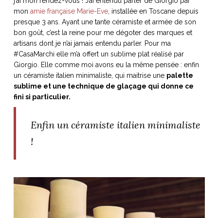
j’ai mon rendez-vous ! J’ai entendu parler de Giorgio par
mon
amie française Marie-Eve
, installée en Toscane depuis
presque 3 ans. Ayant une tante céramiste et armée de son
bon goût, c’est la reine pour me dégoter des marques et
artisans dont je n’ai jamais entendu parler. Pour ma
NOS ARTICLES ART ET DESIGN
#CasaMarchi elle m’a offert un sublime plat réalisé par
rasse
Burano, la palette
Giorgio. Elle comme moi avons eu la même pensée : enfin
mne
de tous les
un céramiste italien minimaliste, qui maitrise une
palette
superlatifs
sublime et une technique de glaçage qui donne ce
fini si particulier.
Enfin un céramiste italien minimaliste
!