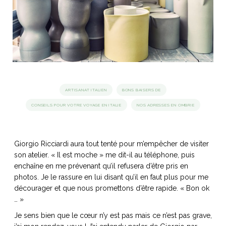
idéos
SANAT
AGE ITALIEN
LE DÉCOR ITALIEN
SUBLIME !
 DEMAIN
NCONTRER
LIRE
OYAGER
YSELF AND I
WEBSERIE
ARTISANAT ITALIEN
BONS BAISERS DE
 ET FUGUEUSES
 journal
Dolce Follia
ian
joie de vivre
CONSEILS POUR VOTRE VOYAGE EN ITALIE
NOS ADRESSES EN OMBRIE
TALIEN
ARTISANAT ITALIEN
ignages
e bord
LIRE
IEW, Lucia
Les cuirs de
outils
Toscane
Giorgio Ricciardi aura tout tenté pour m’empêcher de visiter
son atelier. « Il est moche » me dit-il au téléphone, puis
enchaîne en me prévenant qu’il refusera d’être pris en
photos. Je le rassure en lui disant qu’il en faut plus pour me
décourager et que nous promettons d’être rapide. « Bon ok
… »
Je sens bien que le cœur n’y est pas mais ce n’est pas grave,