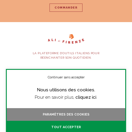
COMMANDER
LA PLATEFORME D’OUTILS ITALIENS POUR
RÉENCHANTER SON QUOTIDIEN.
SUIVEZ-NOUS
Continuer sans accepter
Nous utilisons des cookies.
À PROPOS
Pour en savoir plus,
cliquez ici
.
PRESSE
CONTACT
PARAMÈTRES DES COOKIES
TOUTES LES VIDÉOS
TOUT ACCEPTER