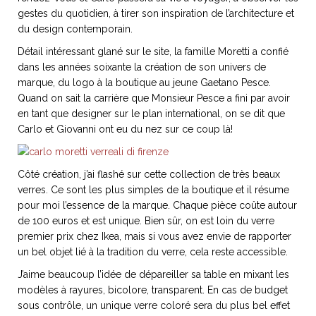
ART DE VIVRE ITALIEN
gestes du quotidien, à tirer son inspiration de l’architecture et
on du
Notre palette
du design contemporain.
marbré
Virtuosa Venezia
Détail intéressant glané sur le site, la famille Moretti a confié
dans les années soixante la création de son univers de
marque, du logo à la boutique au jeune Gaetano Pesce.
Quand on sait la carrière que Monsieur Pesce a fini par avoir
en tant que designer sur le plan international, on se dit que
Carlo et Giovanni ont eu du nez sur ce coup là!
Côté création, j’ai flashé sur cette collection de très beaux
verres. Ce sont les plus simples de la boutique et il résume
pour moi l’essence de la marque. Chaque pièce coûte autour
de 100 euros et est unique. Bien sûr, on est loin du verre
premier prix chez Ikea, mais si vous avez envie de rapporter
S ART ET DESIGN
un bel objet lié à la tradition du verre, cela reste accessible.
Florentine
J’aime beaucoup l’idée de dépareiller sa table en mixant les
modèles à rayures, bicolore, transparent. En cas de budget
sous contrôle, un unique verre coloré sera du plus bel effet