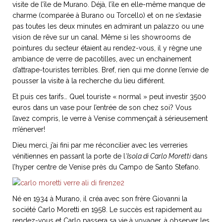
visite de l’île de Murano. Déjà, l’île en elle-même manque de
charme (comparée à Burano ou Torcello) et on ne s’extasie
pas toutes les deux minutes en admirant un palazzo ou une
vision de rêve sur un canal. Même si les showrooms de
pointures du secteur étaient au rendez-vous, il y règne une
NOS ARTICLES ART ET DESIGN
ambiance de verre de pacotilles, avec un enchainement
rasse
Burano, la palette
d’attrape-touristes terribles. Bref, rien qui me donne l’envie de
mne
de tous les
pousser la visite à la recherche du lieu différent.
superlatifs
Et puis ces tarifs… Quel touriste « normal » peut investir 3500
euros dans un vase pour l’entrée de son chez soi? Vous
l’avez compris, le verre à Venise commençait à sérieusement
m’énerver!
Dieu merci, j’ai fini par me réconcilier avec les verreries
vénitiennes en passant la porte de l
‘Isola di Carlo Moretti
dans
l’hyper centre de Venise près du Campo de Santo Stefano.
Né en 1934 à Murano, il créa avec son frère Giovanni la
société Carlo Moretti en 1958. Le succès est rapidement au
rendez-vous et Carlo passera sa vie à voyager, à observer les