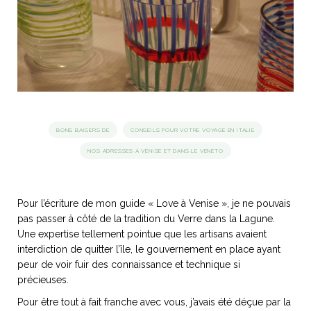
idéos
SANAT
AGE ITALIEN
LE DÉCOR ITALIEN
SUBLIME !
 DEMAIN
NCONTRER
LIRE
OYAGER
YSELF AND I
WEBSERIE
BONS BAISERS DE
CONSEILS POUR VOTRE VOYAGE EN ITALIE
 ET FUGUEUSES
 journal
Dolce Follia
ian
joie de vivre
TALIEN
ARTISANAT ITALIEN
ignages
e bord
NOS ADRESSES À VENISE ET DANS LE VENETO
LIRE
IEW, Lucia
Les cuirs de
outils
Toscane
Pour l’écriture de mon guide « Love à Venise », je ne pouvais
pas passer à côté de la tradition du Verre dans la Lagune.
Une expertise tellement pointue que les artisans avaient
interdiction de quitter l’île, le gouvernement en place ayant
peur de voir fuir des connaissance et technique si
précieuses.
Pour être tout à fait franche avec vous, j’avais été déçue par la