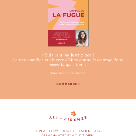
« Suis-je à ma juste place ?
Le ton complice et sincère d’Alice donne le courage de se
poser la question. »
Marie Robert, philosophe
COMMANDER
LA PLATEFORME D’OUTILS ITALIENS POUR
RÉENCHANTER SON QUOTIDIEN.