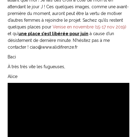
attendant le jour J ! Ces quelques images, comme une avant-
première du moment, auront peut être la vertu de motiver
d’autres femmes à rejoindre le projet. Sachez qu’ils restent
quelques places pour
Venise en novembre (15-17 nov 2019)
NOS ARTICLES ART ET DESIGN
et qu’
une place s’est libérée pour juin
à cause d’un
rasse
Burano, la palette
désistement de dernière minute. N’hésitez pas à me
mne
de tous les
contacter !
ciao@www.alidifirenze.fr
superlatifs
Baci
À très très vite les fugueuses,
Alice