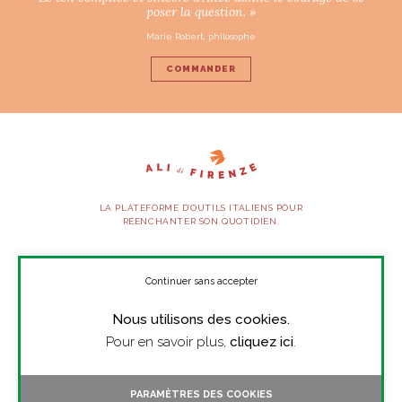
poser la question. »
Marie Robert, philosophe
COMMANDER
LA PLATEFORME D’OUTILS ITALIENS POUR
RÉENCHANTER SON QUOTIDIEN.
SUIVEZ-NOUS
Continuer sans accepter
Nous utilisons des cookies.
À PROPOS
Pour en savoir plus,
cliquez ici
.
PRESSE
CONTACT
PARAMÈTRES DES COOKIES