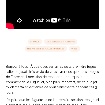
idéos
SANAT
AGE ITALIEN
LE DÉCOR ITALIEN
SUBLIME !
 DEMAIN
NCONTRER
LIRE
OYAGER
YSELF AND I
WEBSERIE
LA FUGUE
NOS ADRESSES À FLORENCE
 ET FUGUEUSES
 journal
Dolce Follia
ian
joie de vivre
NOS VIDÉOS DES FUGUES ITALIENNES
VIDEO
TALIEN
ARTISANAT ITALIEN
ignages
e bord
LIRE
IEW, Lucia
Les cuirs de
outils
Toscane
Bonjour à tous ! À quelques semaines de la première fugue
italienne, j’avais très envie de vous livrer ces quelques images
de Florence. L’occasion de reparler du pourquoi du
comment de la Fugue, et, bien plus important, de ce que j’ai
fondamentalement envie de vous transmettre pendant ces 3
jours.
J’espère que les fugueuses de la première session trépignent
autant que moi ! Je fais des croix à côté de mon lit en