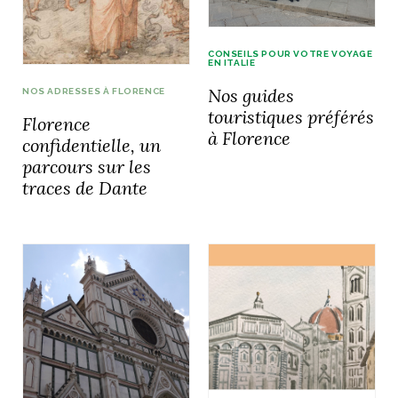
idéos
CONSEILS POUR VOTRE VOYAGE
EN ITALIE
SANAT
AGE ITALIEN
LE DÉCOR ITALIEN
SUBLIME !
Nos guides
NOS ADRESSES À FLORENCE
 DEMAIN
touristiques préférés
Florence
NCONTRER
LIRE
OYAGER
à Florence
confidentielle, un
YSELF AND I
WEBSERIE
parcours sur les
 ET FUGUEUSES
 journal
Dolce Follia
traces de Dante
ian
joie de vivre
TALIEN
ARTISANAT ITALIEN
ignages
e bord
LIRE
IEW, Lucia
Les cuirs de
outils
Toscane