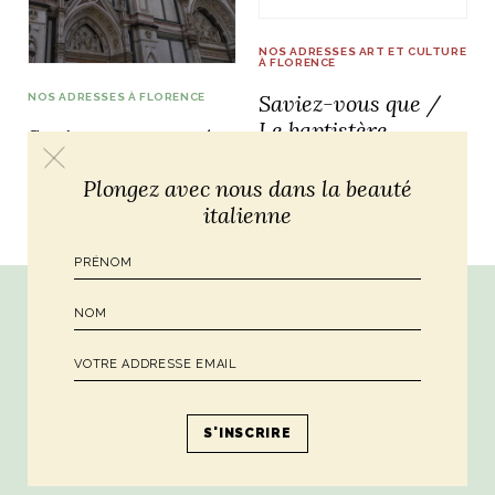
NOS ADRESSES ART ET CULTURE
À FLORENCE
Saviez-vous que /
NOS ADRESSES À FLORENCE
NOS ARTICLES ART ET DESIGN
Le baptistère
Saviez-vous que /
rasse
Burano, la palette
Trésor caché à Santa
mne
de tous les
Plongez avec nous dans la beauté
Croce
superlatifs
italienne
Par ici la dose hebdomadaire de sagesse
italienne !